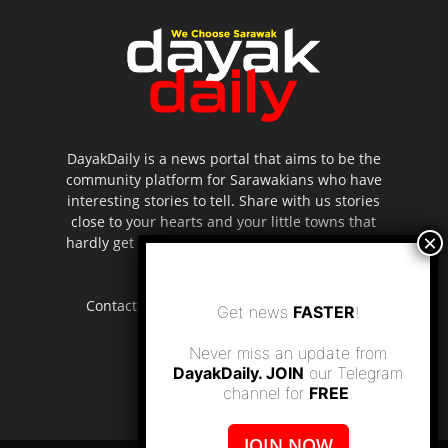
DayakDaily is a news portal that aims to be the
community platform for Sarawakians who have
interesting stories to tell. Share with us stories
close to your hearts and your little towns that
hardly get to be highlighted in the mainstream
media.
Contact us:
editor.dayakdaily@gmail.com
Get news
FASTER
!
Never miss an update from
DayakDaily. JOIN
our Telegram
channel for
FREE
.
JOIN NOW