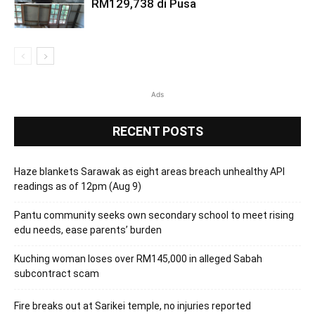
RM129,738 di Pusa
Ads
RECENT POSTS
Haze blankets Sarawak as eight areas breach unhealthy API
readings as of 12pm (Aug 9)
Pantu community seeks own secondary school to meet rising
edu needs, ease parents’ burden
Kuching woman loses over RM145,000 in alleged Sabah
subcontract scam
Fire breaks out at Sarikei temple, no injuries reported