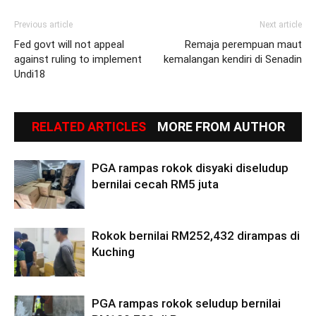
Previous article
Next article
Fed govt will not appeal
Remaja perempuan maut
against ruling to implement
kemalangan kendiri di Senadin
Undi18
RELATED ARTICLES
MORE FROM AUTHOR
PGA rampas rokok disyaki diseludup
bernilai cecah RM5 juta
Rokok bernilai RM252,432 dirampas di
Kuching
PGA rampas rokok seludup bernilai