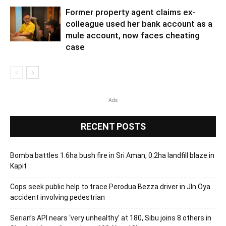
Former property agent claims ex-
colleague used her bank account as a
mule account, now faces cheating
case
Ads
RECENT POSTS
Bomba battles 1.6ha bush fire in Sri Aman, 0.2ha landfill blaze in
Kapit
Cops seek public help to trace Perodua Bezza driver in Jln Oya
accident involving pedestrian
Serian’s API nears ‘very unhealthy’ at 180, Sibu joins 8 others in