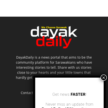
DayakDaily is a news portal that aims to be the
community platform for Sarawakians who have
interesting stories to tell. Share with us stories
close to your hearts and your little towns that
hardly get to be highlighted in the mainstream
media.
Contact us:
editor.dayakdaily@gmail.com
Get news
FASTER
!
Never miss an update from