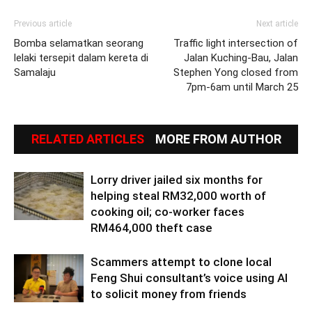
Previous article
Next article
Bomba selamatkan seorang
Traffic light intersection of
lelaki tersepit dalam kereta di
Jalan Kuching-Bau, Jalan
Samalaju
Stephen Yong closed from
7pm-6am until March 25
RELATED ARTICLES
MORE FROM AUTHOR
Lorry driver jailed six months for
helping steal RM32,000 worth of
cooking oil; co-worker faces
RM464,000 theft case
Scammers attempt to clone local
Feng Shui consultant’s voice using AI
to solicit money from friends