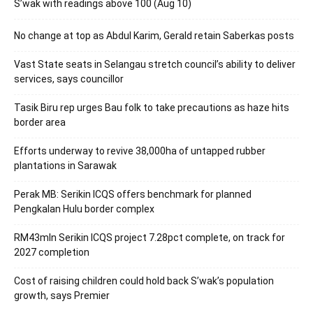
S’wak with readings above 100 (Aug 10)
No change at top as Abdul Karim, Gerald retain Saberkas posts
Vast State seats in Selangau stretch council’s ability to deliver
services, says councillor
Tasik Biru rep urges Bau folk to take precautions as haze hits
border area
Efforts underway to revive 38,000ha of untapped rubber
plantations in Sarawak
Perak MB: Serikin ICQS offers benchmark for planned
Pengkalan Hulu border complex
RM43mln Serikin ICQS project 7.28pct complete, on track for
2027 completion
Cost of raising children could hold back S’wak’s population
growth, says Premier