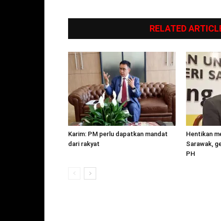
RELATED ARTICL
Karim: PM perlu dapatkan mandat
Hentikan me
dari rakyat
Sarawak, g
PH