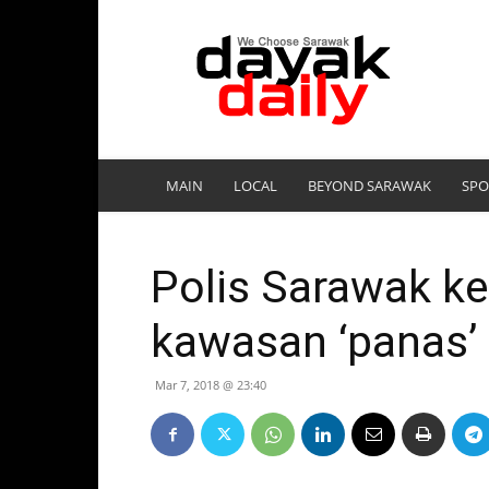
DayakDaily
MAIN
LOCAL
BEYOND SARAWAK
SPO
Polis Sarawak ke
kawasan ‘panas’
Mar 7, 2018 @ 23:40