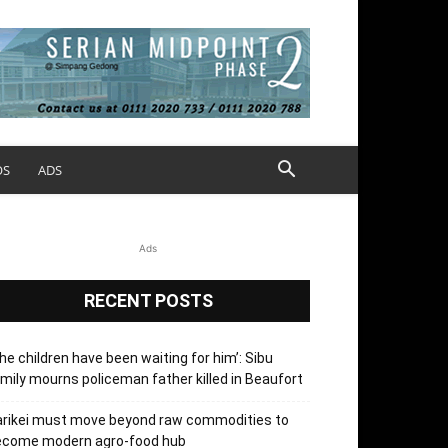
OS
ADS
Ads
RECENT POSTS
he children have been waiting for him’: Sibu
mily mourns policeman father killed in Beaufort
arikei must move beyond raw commodities to
ecome modern agro-food hub