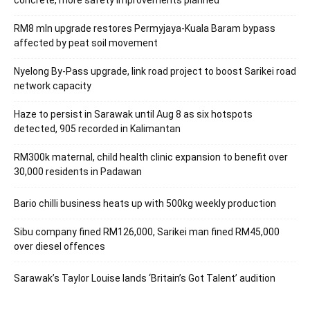
RM8 mln upgrade restores Permyjaya-Kuala Baram bypass
affected by peat soil movement
Nyelong By-Pass upgrade, link road project to boost Sarikei road
network capacity
Haze to persist in Sarawak until Aug 8 as six hotspots
detected, 905 recorded in Kalimantan
RM300k maternal, child health clinic expansion to benefit over
30,000 residents in Padawan
Bario chilli business heats up with 500kg weekly production
Sibu company fined RM126,000, Sarikei man fined RM45,000
over diesel offences
Sarawak’s Taylor Louise lands ‘Britain’s Got Talent’ audition