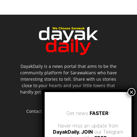
DayakDaily is a news portal that aims to be the
community platform for Sarawakians who have
interesting stories to tell. Share with us stories
close to your hearts and your little towns that
hardly get to be highlighted in the mainstream
media.
Contact us:
editor.dayakdaily@gmail.com
Get news
FASTER
!
Never miss an update from
DayakDaily. JOIN
our Telegram