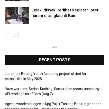
Lelaki disyaki terlibat kegiatan loteri
haram ditangkap di Bau
Ads
RECENT POSTS
Landmark Betong Youth Academy project slated for
completion in May 2028
Haze worsens: Serian, Kuching, Samarahan record unhealthy
API readings as of 3pm (Aug 7)
Ageing wooden bridges in Kpg Pujut Tanjong Batu upgraded to
concrete, more safety improvements planned