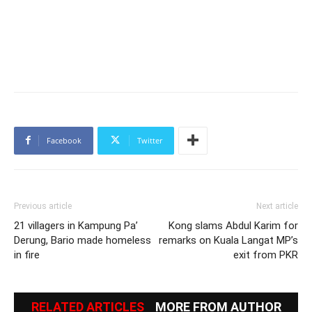
Facebook
Twitter
Previous article
Next article
21 villagers in Kampung Pa’
Kong slams Abdul Karim for
Derung, Bario made homeless
remarks on Kuala Langat MP’s
in fire
exit from PKR
RELATED ARTICLES
MORE FROM AUTHOR