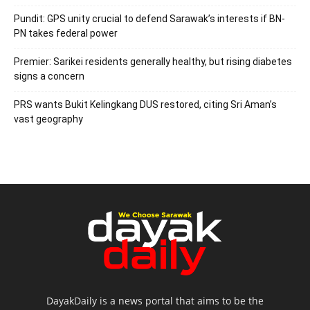
Pundit: GPS unity crucial to defend Sarawak’s interests if BN-
PN takes federal power
Premier: Sarikei residents generally healthy, but rising diabetes
signs a concern
PRS wants Bukit Kelingkang DUS restored, citing Sri Aman’s
vast geography
DayakDaily is a news portal that aims to be the