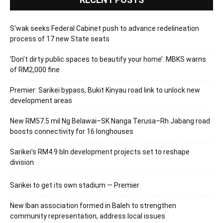
S’wak seeks Federal Cabinet push to advance redelineation
process of 17 new State seats
‘Don’t dirty public spaces to beautify your home’: MBKS warns
of RM2,000 fine
Premier: Sarikei bypass, Bukit Kinyau road link to unlock new
development areas
New RM57.5 mil Ng Belawai–SK Nanga Terusa–Rh Jabang road
boosts connectivity for 16 longhouses
Sarikei’s RM4.9 bln development projects set to reshape
division
Sarikei to get its own stadium — Premier
New Iban association formed in Baleh to strengthen
community representation, address local issues