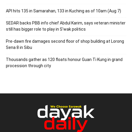
API hits 135 in Samarahan, 133 in Kuching as of 10am (Aug 7)
SEDAR backs PBB info chief Abdul Karim, says veteran minister
still has bigger role to play in S’wak politics
Pre-dawn fire damages second floor of shop building at Lorong
Sena 8 in Sibu
Thousands gather as 120 floats honour Guan Ti Kung in grand
procession through city