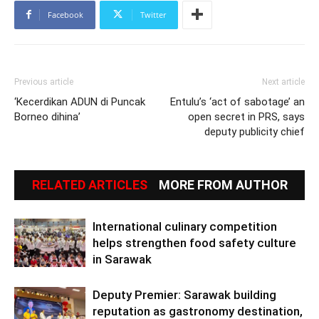
Facebook
Twitter
Previous article
Next article
‘Kecerdikan ADUN di Puncak
Entulu’s ‘act of sabotage’ an
Borneo dihina’
open secret in PRS, says
deputy publicity chief
RELATED ARTICLES
MORE FROM AUTHOR
International culinary competition
helps strengthen food safety culture
in Sarawak
Deputy Premier: Sarawak building
reputation as gastronomy destination,