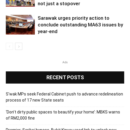
not just a stopover
Sarawak urges priority action to
conclude outstanding MA63 issues by
year-end
Ads
RECENT POSTS
S’wak MPs seek Federal Cabinet push to advance redelineation
process of 17 new State seats
‘Don’t dirty public spaces to beautify your home’: MBKS warns
of RM2,000 fine
Premier: Sarikei bypass, Bukit Kinyau road link to unlock new