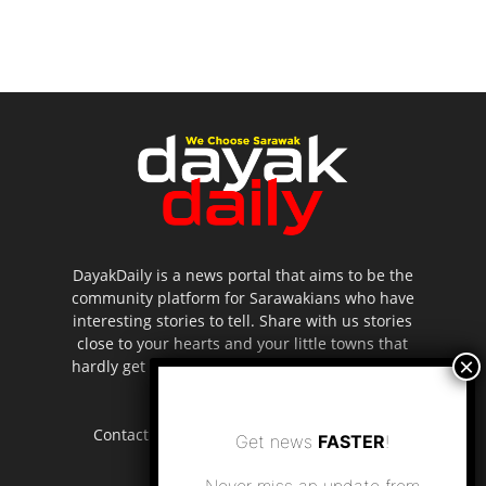
DayakDaily is a news portal that aims to be the
community platform for Sarawakians who have
interesting stories to tell. Share with us stories
close to your hearts and your little towns that
hardly get to be highlighted in the mainstream
media.
Contact us:
editor.dayakdaily@gmail.com
Get news
FASTER
!