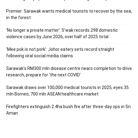
Premier: Sarawak wants medical tourists to recover by the sea,
in the forest
‘No longer a private matter’: S’wak records 298 domestic
violence cases by June 2026, over half of 2025 total
‘Mee pok is not pork’: Johor eatery sets record straight
following viral social media claims
Sarawak’s RM300 mln disease centre nears completion to drive
research, prepare for ‘the next COVID’
Sarawak draws over 100,000 medical tourists in 2025; eyes 35
mln Borneo, 700 mln ASEAN healthcare market
Firefighters extinguish 2.4ha bush fire after three-day ops in Sri
Aman