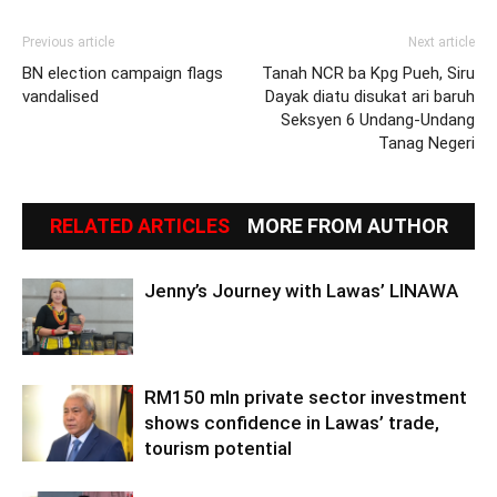
Previous article
Next article
BN election campaign flags
Tanah NCR ba Kpg Pueh, Siru
vandalised
Dayak diatu disukat ari baruh
Seksyen 6 Undang-Undang
Tanag Negeri
RELATED ARTICLES
MORE FROM AUTHOR
Jenny’s Journey with Lawas’ LINAWA
RM150 mln private sector investment
shows confidence in Lawas’ trade,
tourism potential