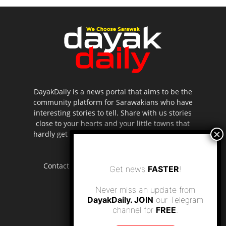
DayakDaily is a news portal that aims to be the
community platform for Sarawakians who have
interesting stories to tell. Share with us stories
close to your hearts and your little towns that
hardly get to be highlighted in the mainstream
media.
Contact us:
editor.dayakdaily@gmail.com
Get news
FASTER
!
Never miss an update from
DayakDaily. JOIN
our Telegram
channel for
FREE
.