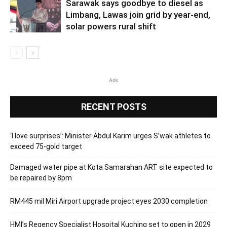
Sarawak says goodbye to diesel as
Limbang, Lawas join grid by year-end,
solar powers rural shift
Ads
RECENT POSTS
‘I love surprises’: Minister Abdul Karim urges S’wak athletes to
exceed 75-gold target
Damaged water pipe at Kota Samarahan ART site expected to
be repaired by 8pm
RM445 mil Miri Airport upgrade project eyes 2030 completion
HMI’s Regency Specialist Hospital Kuching set to open in 2029