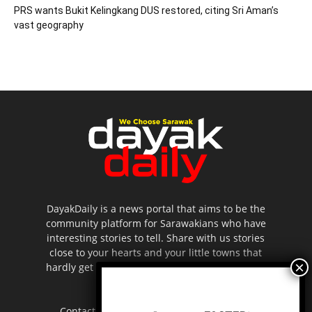
PRS wants Bukit Kelingkang DUS restored, citing Sri Aman’s
vast geography
DayakDaily is a news portal that aims to be the
community platform for Sarawakians who have
interesting stories to tell. Share with us stories
close to your hearts and your little towns that
hardly get to be highlighted in the mainstream
media.
Contact us:
editor.dayakdaily@gmail.com