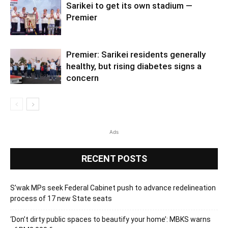
Sarikei to get its own stadium —
Premier
Premier: Sarikei residents generally
healthy, but rising diabetes signs a
concern
Ads
RECENT POSTS
S’wak MPs seek Federal Cabinet push to advance redelineation
process of 17 new State seats
‘Don’t dirty public spaces to beautify your home’: MBKS warns