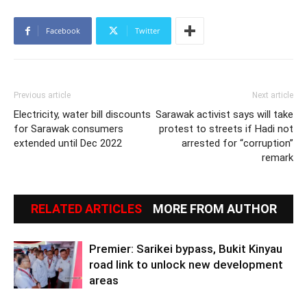
Facebook
Twitter
Previous article
Next article
Electricity, water bill discounts
Sarawak activist says will take
for Sarawak consumers
protest to streets if Hadi not
extended until Dec 2022
arrested for “corruption”
remark
RELATED ARTICLES
MORE FROM AUTHOR
Premier: Sarikei bypass, Bukit Kinyau
road link to unlock new development
areas