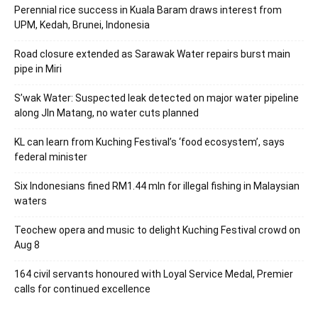
Perennial rice success in Kuala Baram draws interest from
UPM, Kedah, Brunei, Indonesia
Road closure extended as Sarawak Water repairs burst main
pipe in Miri
S’wak Water: Suspected leak detected on major water pipeline
along Jln Matang, no water cuts planned
KL can learn from Kuching Festival’s ‘food ecosystem’, says
federal minister
Six Indonesians fined RM1.44 mln for illegal fishing in Malaysian
waters
Teochew opera and music to delight Kuching Festival crowd on
Aug 8
164 civil servants honoured with Loyal Service Medal, Premier
calls for continued excellence