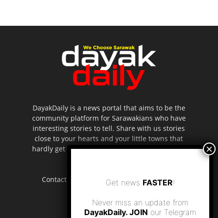
DayakDaily is a news portal that aims to be the
community platform for Sarawakians who have
interesting stories to tell. Share with us stories
close to your hearts and your little towns that
hardly get to be highlighted in the mainstream
media.
Contact us:
editor.dayakdaily@gmail.com
Get news
FASTER
!
Never miss an update from
DayakDaily. JOIN
our Telegram