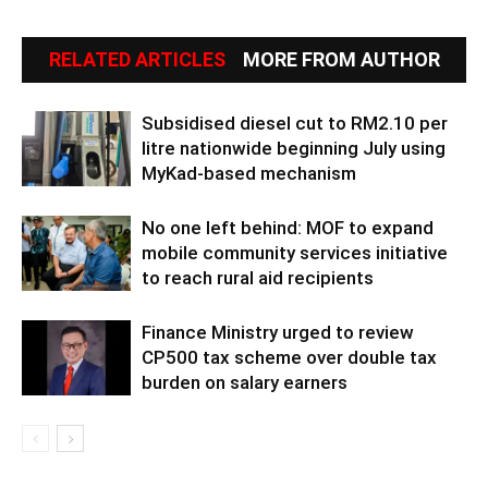
RELATED ARTICLES
MORE FROM AUTHOR
Subsidised diesel cut to RM2.10 per
litre nationwide beginning July using
MyKad‑based mechanism
No one left behind: MOF to expand
mobile community services initiative
to reach rural aid recipients
Finance Ministry urged to review
CP500 tax scheme over double tax
burden on salary earners