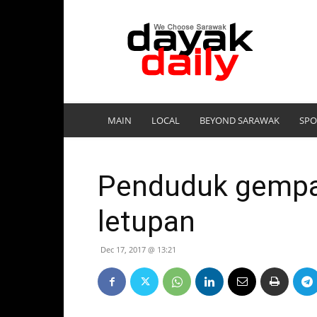
DayakDaily
MAIN
LOCAL
BEYOND SARAWAK
SPO
Penduduk gempar
letupan
Dec 17, 2017 @ 13:21