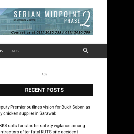
OS
ADS
Ads
RECENT POSTS
puty Premier outlines vision for Bukit Saban as
y chicken supplier in Sarawak
KS calls for stricter safety vigilance among
ntractors after fatal KUTS site accident