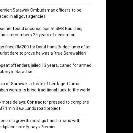
remier: Sarawak Ombudsman officers to be
aced in all govt agencies
acher found unconscious at SMK Bau dies,
hool remembers 25 years of dedication
n fined RM200 for Darul Hana Bridge jump after
urist dare to prove he was a ‘true Sarawakian’
peat offenders jailed 13 years, caned for armed
bbery in Saradise
sip of Sarawak, a taste of heritage: Gluma
ban wants to bring traditional tuak to the world
 more delays: Contractor pressed to complete
74 mln Bau-Lundu road project
onomic growth must go hand in hand with
rkplace safety, says Premier