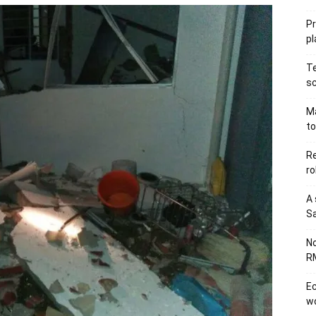
P
pl
Te
sc
Ma
to
Re
ro
A 
Sa
No
RM
Ec
wo