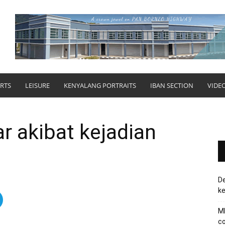
RTS
LEISURE
KENYALANG PORTRAITS
IBAN SECTION
VIDE
 akibat kejadian
De
ke
MB
co