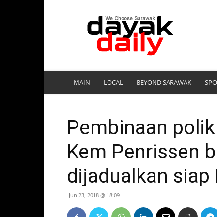
DayakDaily
MAIN
LOCAL
BEYOND SARAWAK
SPO
Pembinaan polikl
Kem Penrissen be
dijadualkan siap
Jun 23, 2018 @ 18:09