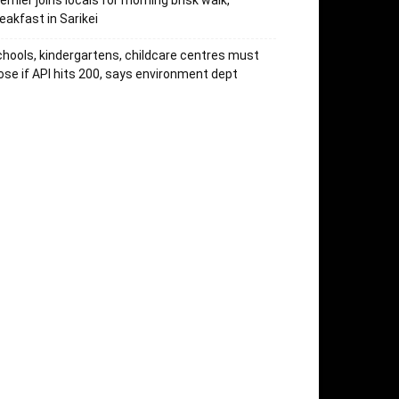
emier joins locals for morning brisk walk,
eakfast in Sarikei
hools, kindergartens, childcare centres must
ose if API hits 200, says environment dept