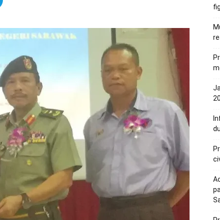
fi
Mu
re
Pr
me
Ja
20
In
du
Pr
ci
Ac
pa
S