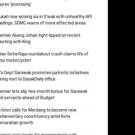
gures ‘promising’
kah now among six in S’wak with unhealthy API
adings, SDMC warns of more affected areas
emier Abang Johari tight-lipped on recent
eting with King
lan Setia Raja roundabout crash claims life of
yo motorcyclist
fo Dept Sarawak promotes patriotic initiatives
ring visit to DayakDaily office
emier lets slip two-month bonus for Sarawak
vil servants ahead of Budget
tivist calls for Merdang to become new
rliamentary constituency amid Kota
amarahan growth