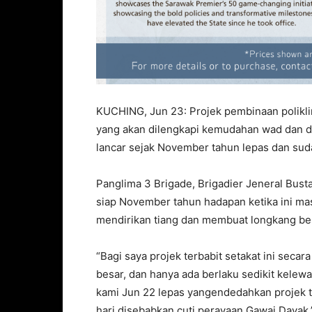
KUCHING, Jun 23: Projek pembinaan poliklin
yang akan dilengkapi kemudahan wad dan do
lancar sejak November tahun lepas dan sud
Panglima 3 Brigade, Brigadier Jeneral Bust
siap November tahun hadapan ketika ini ma
mendirikan tiang dan membuat longkang be
“Bagi saya projek terbabit setakat ini seca
besar, dan hanya ada berlaku sedikit kelewa
kami Jun 22 lepas yangendedahkan projek te
hari disebabkan cuti perayaan Gawai Dayak