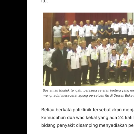
itu.
Bustaman (duduk tengah) bersama veteran tentera yang me
menghadiri mesyuarat agung persatuan itu di Dewan Bukavu,
Beliau berkata poliklinik tersebut akan me
kemudahan dua wad kekal yang ada 24 katil
bidang penyakit disamping menyediakan per