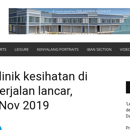
RTS
LEISURE
KENYALANG PORTRAITS
IBAN SECTION
VIDE
inik kesihatan di
rjalan lancar,
 Nov 2019
‘L
de
D
Pr