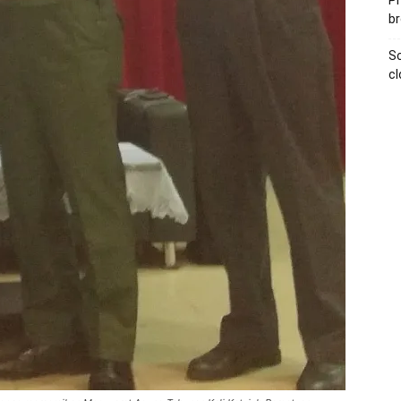
Pr
br
Sc
cl