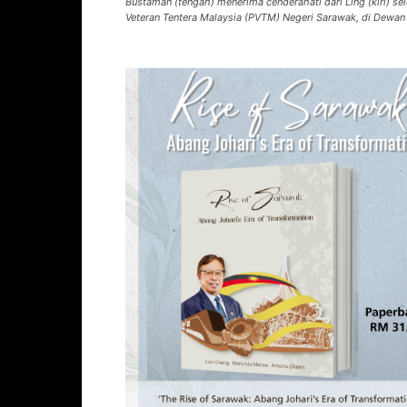
Bustaman (tengah) menerima cenderahati dari Ling (kiri) s
Veteran Tentera Malaysia (PVTM) Negeri Sarawak, di Dewan B