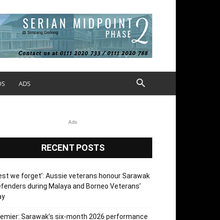
OS
ADS
Ads
RECENT POSTS
est we forget’: Aussie veterans honour Sarawak
fenders during Malaya and Borneo Veterans’
ay
emier: Sarawak’s six-month 2026 performance