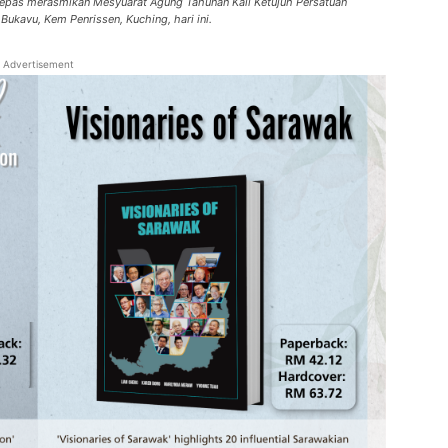
elepas merasmikan Mesyuarat Agung Tahunan Kali Ketujuh Persatuan
ukavu, Kem Penrissen, Kuching, hari ini.
Advertisement