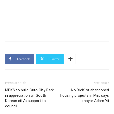
Facebook
Twitter
Previous article
Next article
MBKS to build Guro City Park
No ‘sick’ or abandoned
in appreciation of South
housing projects in Miri, says
Korean city’s support to
mayor Adam Yii
council