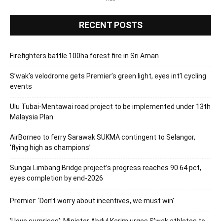
RECENT POSTS
Firefighters battle 100ha forest fire in Sri Aman
S’wak’s velodrome gets Premier’s green light, eyes int’l cycling
events
Ulu Tubai-Mentawai road project to be implemented under 13th
Malaysia Plan
AirBorneo to ferry Sarawak SUKMA contingent to Selangor,
‘flying high as champions’
Sungai Limbang Bridge project’s progress reaches 90.64 pct,
eyes completion by end-2026
Premier: ‘Don’t worry about incentives, we must win’
‘I love surprises’: Minister Abdul Karim urges S’wak athletes to