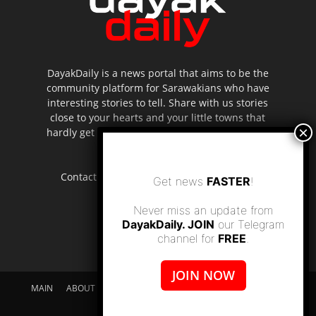
DayakDaily is a news portal that aims to be the
community platform for Sarawakians who have
interesting stories to tell. Share with us stories
close to your hearts and your little towns that
hardly get to be highlighted in the mainstream
media.
Contact us:
editor.dayakdaily@gmail.com
Get news
FASTER
!
Never miss an update from
DayakDaily. JOIN
our Telegram
channel for
FREE
.
JOIN NOW
MAIN
ABOUT US
SUPPORT DAYAKDAILY
DISCLAIMER
CONTACT US