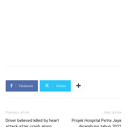
Facebook
Twitter
Previous article
Next article
Driver believed killed by heart
Projek Hospital Petra Jaya
attack after crash along
disambung tahun 2021