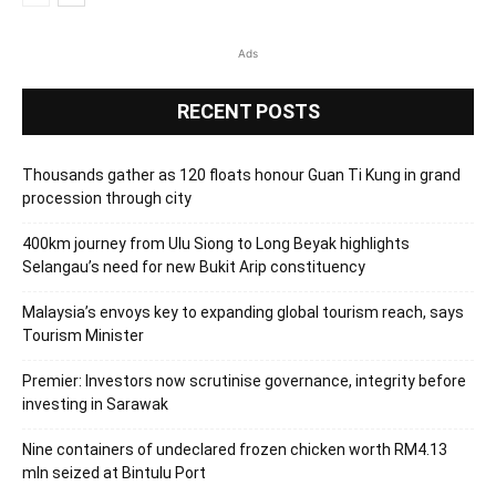
Ads
RECENT POSTS
Thousands gather as 120 floats honour Guan Ti Kung in grand
procession through city
400km journey from Ulu Siong to Long Beyak highlights
Selangau’s need for new Bukit Arip constituency
Malaysia’s envoys key to expanding global tourism reach, says
Tourism Minister
Premier: Investors now scrutinise governance, integrity before
investing in Sarawak
Nine containers of undeclared frozen chicken worth RM4.13
mln seized at Bintulu Port