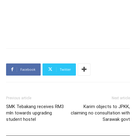
Facebook
Twitter
Previous article
Next article
SMK Tebakang receives RM3
Karim objects to JPKK,
mln towards upgrading
claiming no consultation with
student hostel
Sarawak govt