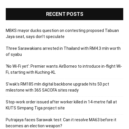
RECENT POSTS
MBKS mayor ducks question on contesting proposed Tabuan
Jaya seat, says don’t speculate
Three Sarawakians arrested in Thailand with RM4.3 mln worth
of syabu
‘No Wi-Fi yet’: Premier wants AirBorneo to introduce in-flight Wi-
Fi, starting with Kuching-KL
S’wak’s RM185 mln digital backbone upgrade hits 50 pct
milestone with 365 SACOFA sites ready
Stop-work order issued after worker killed in 14-metre fall at
KUTS Simpang Tiga project site
Putrajaya faces Sarawak test: Can it resolve MA63 before it
becomes an election weapon?