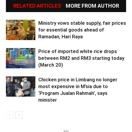
RELATED ARTICLES
MORE FROM AUTHOR
Ministry vows stable supply, fair prices
for essential goods ahead of
Ramadan, Hari Raya
Price of imported white rice drops
between RM2 and RM3 starting today
(March 20)
Chicken price in Limbang no longer
most expensive in M’sia due to
‘Program Jualan Rahmah’, says
minister
Ads