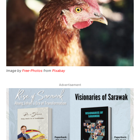
Image by
Free-Photos
from
Pixabay
Advertisement