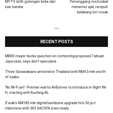
MYTV latih golongan belia dari
Penunggang motosikal
luar bandar
menemui ajal, rempuh
belakang lori rosak
Ads
RECENT POSTS
MBKS mayor ducks question on contesting proposed Tabuan
Jaya seat, says don’t speculate
Three Sarawakians arrested in Thailand with RM4.3 mln worth
of syabu
‘No Wi-Fi yet’: Premier wants AirBorneo to introduce in-flight Wi-
Fi, starting with Kuching-KL
S’wak’s RM185 mln digital backbone upgrade hits 50 pct
milestone with 365 SACOFA sites ready