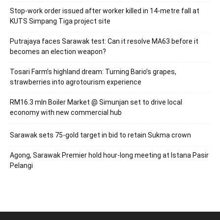
Stop-work order issued after worker killed in 14-metre fall at
KUTS Simpang Tiga project site
Putrajaya faces Sarawak test: Can it resolve MA63 before it
becomes an election weapon?
Tosari Farm’s highland dream: Turning Bario’s grapes,
strawberries into agrotourism experience
RM16.3 mln Boiler Market @ Simunjan set to drive local
economy with new commercial hub
Sarawak sets 75-gold target in bid to retain Sukma crown
Agong, Sarawak Premier hold hour-long meeting at Istana Pasir
Pelangi