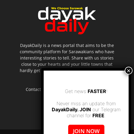
DayakDaily is a news portal that aims to be the
community platform for Sarawakians who have
interesting stories to tell. Share with us stories
close to your hearts and your little towns that
hardly get to be highlighted in the mainstream
media.
Contact us:
editor.dayakdaily@gmail.com
Get news
FASTER
!
Never miss an update from
DayakDaily. JOIN
our Telegram
channel for
FREE
.
JOIN NOW