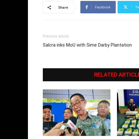
Facebook
Tw
Share
Previous article
Salcra inks MoU with Sime Darby Plantation
RELATED ARTICL