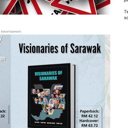
pl
Te
sc
Advertisement