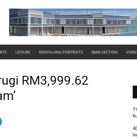
RTS
LEISURE
KENYALANG PORTRAITS
IBAN SECTION
VIDE
 rugi RM3,999.62
am’
Th
Ku
40
hi