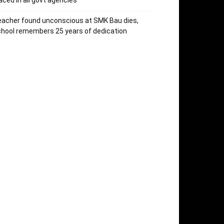
aced in all govt agencies
acher found unconscious at SMK Bau dies,
hool remembers 25 years of dedication