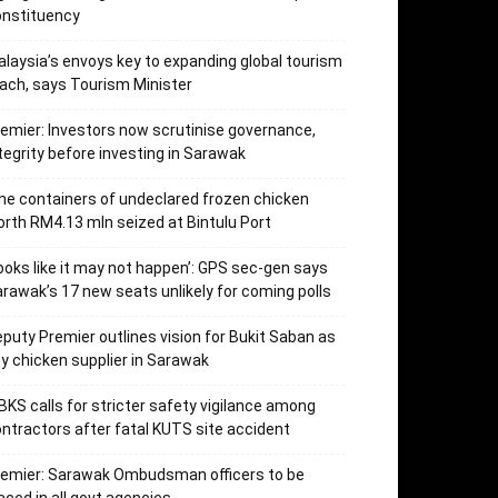
onstituency
laysia’s envoys key to expanding global tourism
ach, says Tourism Minister
emier: Investors now scrutinise governance,
tegrity before investing in Sarawak
ne containers of undeclared frozen chicken
rth RM4.13 mln seized at Bintulu Port
ooks like it may not happen’: GPS sec-gen says
rawak’s 17 new seats unlikely for coming polls
puty Premier outlines vision for Bukit Saban as
y chicken supplier in Sarawak
KS calls for stricter safety vigilance among
ntractors after fatal KUTS site accident
remier: Sarawak Ombudsman officers to be