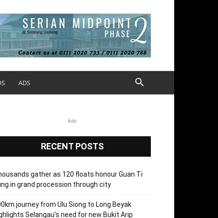
OS
ADS
Ads
RECENT POSTS
ousands gather as 120 floats honour Guan Ti
ng in grand procession through city
0km journey from Ulu Siong to Long Beyak
ghlights Selangau’s need for new Bukit Arip