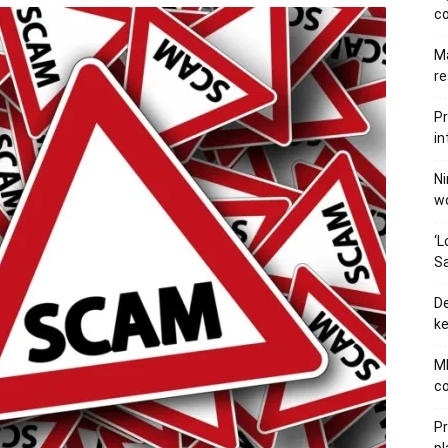
c
Ma
re
Pr
in
Ni
wo
‘L
Sa
De
ke
MB
co
P