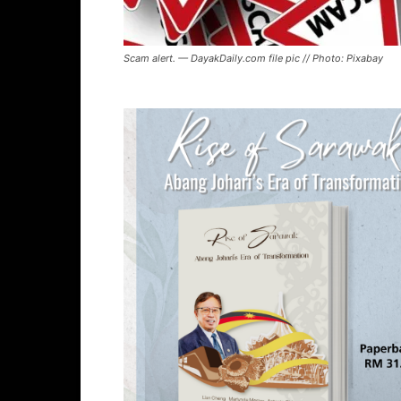
Scam alert. — DayakDaily.com file pic // Photo: Pixabay