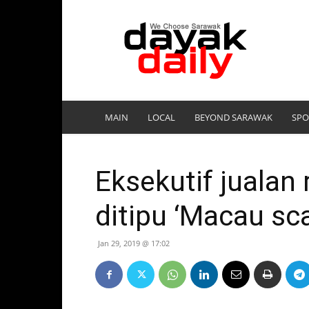
DayakDaily
MAIN
LOCAL
BEYOND SARAWAK
SPO
Eksekutif jualan
ditipu ‘Macau sc
Jan 29, 2019 @ 17:02