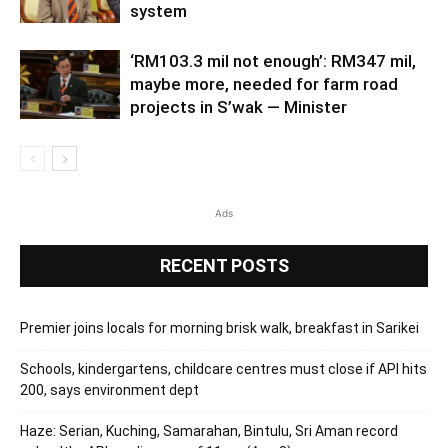
system
‘RM103.3 mil not enough’: RM347 mil,
maybe more, needed for farm road
projects in S’wak — Minister
Ads
RECENT POSTS
Premier joins locals for morning brisk walk, breakfast in Sarikei
Schools, kindergartens, childcare centres must close if API hits
200, says environment dept
Haze: Serian, Kuching, Samarahan, Bintulu, Sri Aman record