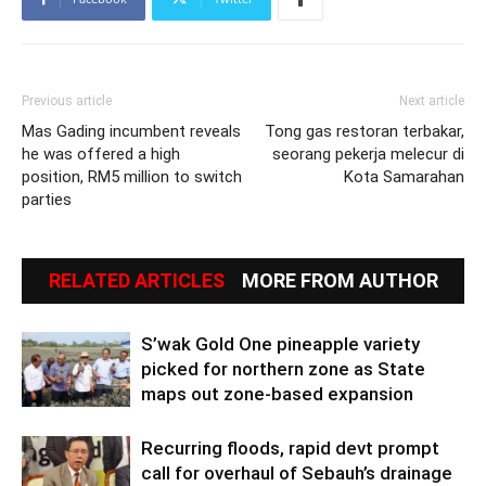
Previous article
Next article
Mas Gading incumbent reveals
Tong gas restoran terbakar,
he was offered a high
seorang pekerja melecur di
position, RM5 million to switch
Kota Samarahan
parties
RELATED ARTICLES
MORE FROM AUTHOR
S’wak Gold One pineapple variety
picked for northern zone as State
maps out zone-based expansion
Recurring floods, rapid devt prompt
call for overhaul of Sebauh’s drainage