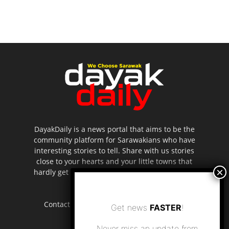
DayakDaily is a news portal that aims to be the
community platform for Sarawakians who have
interesting stories to tell. Share with us stories
close to your hearts and your little towns that
hardly get to be highlighted in the mainstream
media.
Contact us:
editor.dayakdaily@gmail.com
Get news
FASTER
!
Never miss an update from