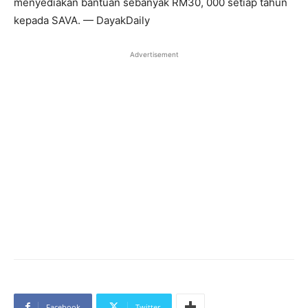
menyediakan bantuan sebanyak RM30, 000 setiap tahun
kepada SAVA. — DayakDaily
Advertisement
Facebook
Twitter