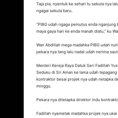
Taja pia, nyentuk ke sehari tu sekula nya l
ngagai sekula baru.
“PIBG udah ngaga pemutus enda nganjung ba
maya gaya hari ke enda manah diatu,” ku Wa
Wan Abdillah mega madahka PIBG udah nulis 
pekara nya tang lalu nadai udah nerima saut 
Menteri Kereja Raya Datuk Seri Fadillah Yus
Seduku di Sri Aman ke lama udah tepagang 
kontraktor besai projek nya udah netapka d
minggu.
Pekara nya ditetapka direktor indu kontrakto
Fadillah nyemetak madahka projek nya ukai 