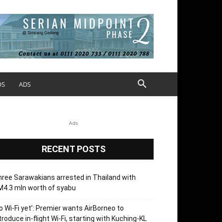
OS
ADS
Ads
RECENT POSTS
ree Sarawakians arrested in Thailand with
4.3 mln worth of syabu
o Wi-Fi yet’: Premier wants AirBorneo to
troduce in-flight Wi-Fi, starting with Kuching-KL