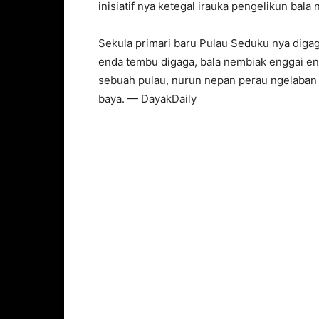
inisiatif nya ketegal irauka pengelikun bala
Sekula primari baru Pulau Seduku nya diga
enda tembu digaga, bala nembiak enggai end
sebuah pulau, nurun nepan perau ngelaban
baya. — DayakDaily