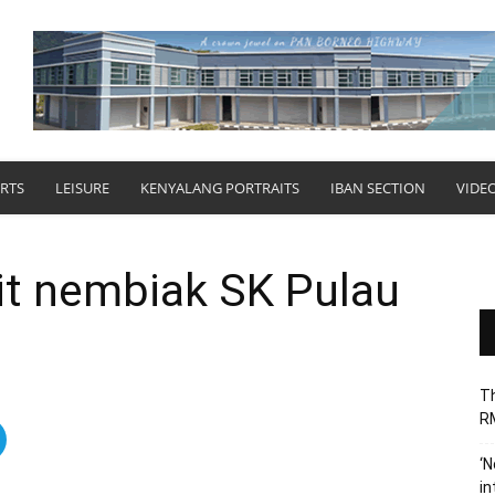
RTS
LEISURE
KENYALANG PORTRAITS
IBAN SECTION
VIDE
it nembiak SK Pulau
Th
RM
‘N
in