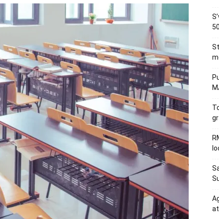
S’
50
St
me
Pu
MA
To
gr
RM
l
Sa
S
Ag
at