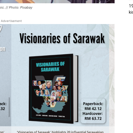
19
pic. // Photo: Pixabay
ki
Advertisement