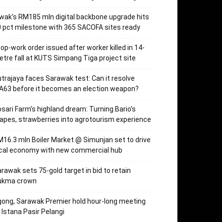
wak’s RM185 mln digital backbone upgrade hits
 pct milestone with 365 SACOFA sites ready
op-work order issued after worker killed in 14-
tre fall at KUTS Simpang Tiga project site
trajaya faces Sarawak test: Can it resolve
63 before it becomes an election weapon?
sari Farm’s highland dream: Turning Bario’s
apes, strawberries into agrotourism experience
16.3 mln Boiler Market @ Simunjan set to drive
ocal economy with new commercial hub
rawak sets 75-gold target in bid to retain
ukma crown
ong, Sarawak Premier hold hour-long meeting
 Istana Pasir Pelangi