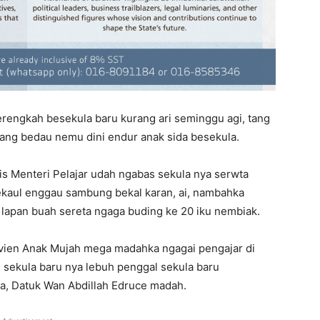
rengkah besekula baru kurang ari seminggu agi, tang
ang bedau nemu dini endur anak sida besekula.
pis Menteri Pelajar udah ngabas sekula nya serwta
ekaul enggau sambung bekal karan, ai, nambahka
 lapan buah sereta ngaga buding ke 20 iku nembiak.
Vivien Anak Mujah mega madahka ngagai pengajar di
i sekula baru nya lebuh penggal sekula baru
ya, Datuk Wan Abdillah Edruce madah.