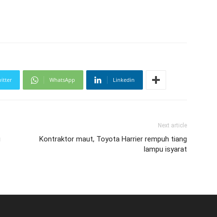
itter
WhatsApp
Linkedin
Next article
i
Kontraktor maut, Toyota Harrier rempuh tiang
lampu isyarat