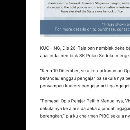
KUCHING, Dis 26: Taja pan nembiak deka be
apai indai nembiak SK Pulau Seduku mengk
“Kena 19 Disember, siku ketuai kanan ari O
berandau enggau pengajar ba sekula nya b
penyampau kuaters pengajar ari tiga ngagai
“Pemesai Opis Pelajar Pelilih Menua nya, 
sekula nya ke alai sida deka dipindah ngaga
berengkah,” pia ku chairman PIBG sekula n