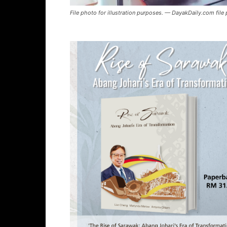
File photo for illustration purposes. — DayakDaily.com file 