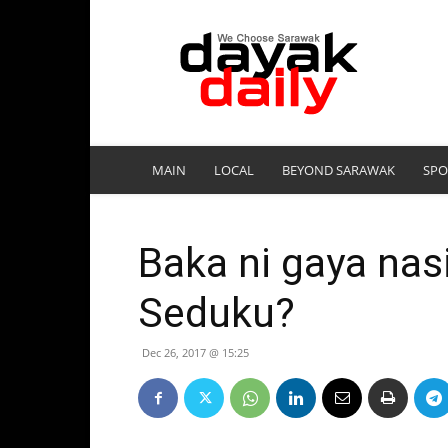
DayakDaily
MAIN
LOCAL
BEYOND SARAWAK
SPO
Baka ni gaya nas
Seduku?
Dec 26, 2017 @ 15:25