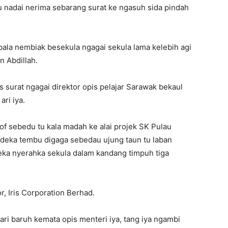
alu nadai nerima sebarang surat ke ngasuh sida pindah
la nembiak besekula ngagai sekula lama kelebih agi
n Abdillah.
surat ngagai direktor opis pelajar Sarawak bekaul
ari iya.
of sebedu tu kala madah ke alai projek SK Pulau
deka tembu digaga sebedau ujung taun tu laban
eka nyerahka sekula dalam kandang timpuh tiga
r, Iris Corporation Berhad.
ari baruh kemata opis menteri iya, tang iya ngambi