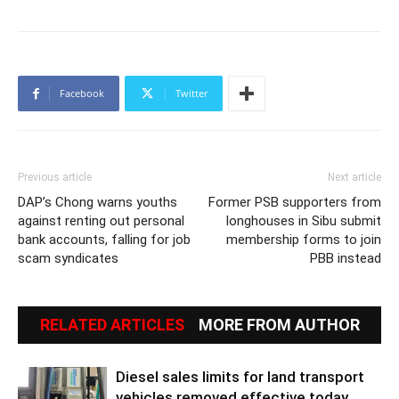
Facebook
Twitter
Previous article
Next article
DAP’s Chong warns youths
Former PSB supporters from
against renting out personal
longhouses in Sibu submit
bank accounts, falling for job
membership forms to join
scam syndicates
PBB instead
RELATED ARTICLES
MORE FROM AUTHOR
Diesel sales limits for land transport
vehicles removed effective today