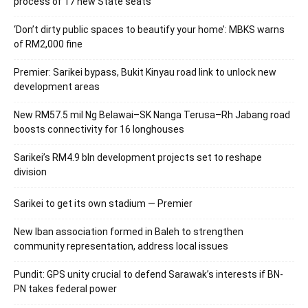
process of 17 new State seats
‘Don’t dirty public spaces to beautify your home’: MBKS warns
of RM2,000 fine
Premier: Sarikei bypass, Bukit Kinyau road link to unlock new
development areas
New RM57.5 mil Ng Belawai–SK Nanga Terusa–Rh Jabang road
boosts connectivity for 16 longhouses
Sarikei’s RM4.9 bln development projects set to reshape
division
Sarikei to get its own stadium — Premier
New Iban association formed in Baleh to strengthen
community representation, address local issues
Pundit: GPS unity crucial to defend Sarawak’s interests if BN-
PN takes federal power