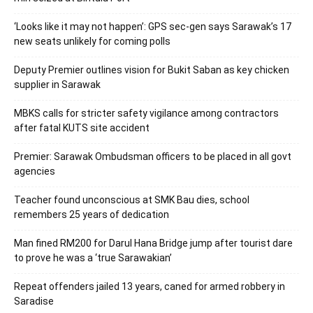
‘Looks like it may not happen’: GPS sec-gen says Sarawak’s 17
new seats unlikely for coming polls
Deputy Premier outlines vision for Bukit Saban as key chicken
supplier in Sarawak
MBKS calls for stricter safety vigilance among contractors
after fatal KUTS site accident
Premier: Sarawak Ombudsman officers to be placed in all govt
agencies
Teacher found unconscious at SMK Bau dies, school
remembers 25 years of dedication
Man fined RM200 for Darul Hana Bridge jump after tourist dare
to prove he was a ‘true Sarawakian’
Repeat offenders jailed 13 years, caned for armed robbery in
Saradise