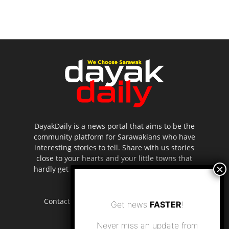
DayakDaily is a news portal that aims to be the
community platform for Sarawakians who have
interesting stories to tell. Share with us stories
close to your hearts and your little towns that
hardly get to be highlighted in the mainstream
media.
Contact us:
editor.dayakdaily@gmail.com
Get news
FASTER
!
Never miss an update from