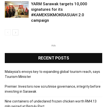
YARM Sarawak targets 10,000
signatures for its
#KAMEKSIKMOKRASUAH 2.0
campaign
Ads
RECENT POSTS
Malaysia’s envoys key to expanding global tourism reach, says
Tourism Minister
Premier: Investors now scrutinise governance, integrity before
investing in Sarawak
Nine containers of undeclared frozen chicken worth RM4.13
mln seized at Bintulu Port