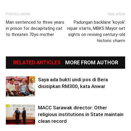
Previous article
Next article
Man sentenced to three years
Padungan backlane ‘koyok’
in prison for decapitating cat
repair starts, MBKS Mayor set
to threaten 70yo mother
sights on reviving century-old
historic charm
RELATED ARTICLES
MORE FROM AUTHOR
Saya ada bukti undi pos di Bera
disisipkan RM300, kata Anwar
MACC Sarawak director: Other
religious institutions in State maintain
clean record