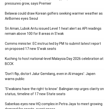
pressures grow, says Premier
Belawai could draw Korean golfers seeking warmer weather as
AirBorneo eyes Seoul
Sri Aman, Lubok Antu issued Level 1 heat alert as API readings
remain above 100 for 8 areas in S’wak
Comms minister: EC instructed by PM to submit latest report
on proposed 17 new S’wak seats
Kuching to host national-level Malaysia Day 2026 celebration at
BCCK
‘Don’t flip, distort Jalur Gemilang, even in AI images’: Japen
warns public
‘S’wakians have the right to know’: Balingian rep urges clarity on
status, timeline of 17 new State seats
Saberkas eyes new HQ complex in Petra Jaya to meet growing
demand for sports, event space