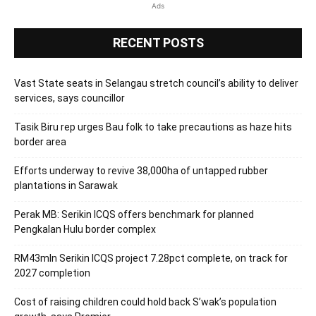
Ads
RECENT POSTS
Vast State seats in Selangau stretch council’s ability to deliver
services, says councillor
Tasik Biru rep urges Bau folk to take precautions as haze hits
border area
Efforts underway to revive 38,000ha of untapped rubber
plantations in Sarawak
Perak MB: Serikin ICQS offers benchmark for planned
Pengkalan Hulu border complex
RM43mln Serikin ICQS project 7.28pct complete, on track for
2027 completion
Cost of raising children could hold back S’wak’s population