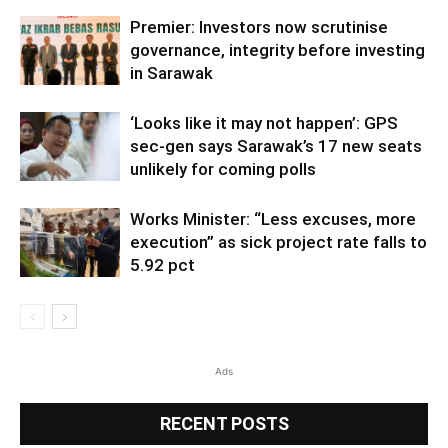
Premier: Investors now scrutinise
governance, integrity before investing
in Sarawak
‘Looks like it may not happen’: GPS
sec-gen says Sarawak’s 17 new seats
unlikely for coming polls
Works Minister: “Less excuses, more
execution” as sick project rate falls to
5.92 pct
Ads
RECENT POSTS