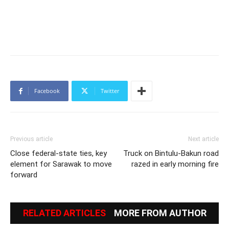
Facebook
Twitter
Previous article
Next article
Close federal-state ties, key
Truck on Bintulu-Bakun road
element for Sarawak to move
razed in early morning fire
forward
RELATED ARTICLES
MORE FROM AUTHOR