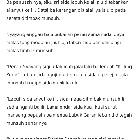
Ba penusah nya, siku ari sida labuh ke ai lalu ditabankan
ai anyut ke ili. Datai ba kerangan dia alai iya lalu dipeda
sereta ditimbak munsuh.
Nyayang enggau bala bukai ari perau sama nadai daya
malas tang meda ari jauh aja laban sida pan sama agi
malas timbak munsuh.
“Perau Nyayang sigi udah mati jalai lalu ba tengah “Killing
Zone”. Lebuh sida nguji mudik ka ulu sida diperejin bala
munsuh ti ngipa sida muak ka ulu.
“Lebuh sida anyut ke ili, sida mega ditimbak munsuh ti
sedia nganti ba ili. Lama endar sida kual-kual surut
mansang bepusin ba menua Lubuk Garan lebuh ti ditegah
munsuh seharinya.