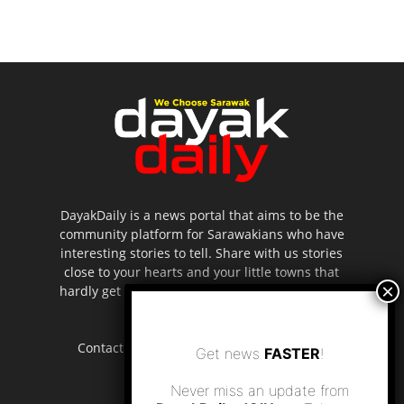
DayakDaily is a news portal that aims to be the
community platform for Sarawakians who have
interesting stories to tell. Share with us stories
close to your hearts and your little towns that
hardly get to be highlighted in the mainstream
media.
Contact us:
editor.dayakdaily@gmail.com
Get news
FASTER
!
Never miss an update from