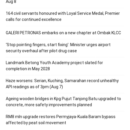
Aug 8
164 civil servants honoured with Loyal Service Medal, Premier
calls for continued excellence
GALERI PETRONAS embarks on a new chapter at Ombak KLCC
‘Stop pointing fingers, start fixing’: Minister urges airport
security overhaul after pilot drug case
Landmark Betong Youth Academy project slated for
completion in May 2028
Haze worsens: Serian, Kuching, Samarahan record unhealthy
API readings as of 3pm (Aug 7)
Ageing wooden bridges in Kpg Pujut Tanjong Batu upgraded to
concrete, more safety improvements planned
RM8 mln upgrade restores Permyjaya-Kuala Baram bypass
affected by peat soil movement