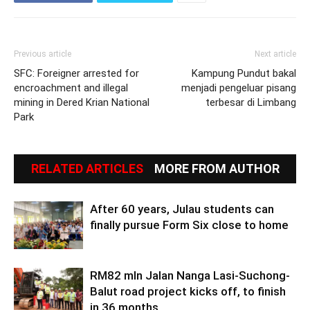
Previous article
Next article
SFC: Foreigner arrested for
Kampung Pundut bakal
encroachment and illegal
menjadi pengeluar pisang
mining in Dered Krian National
terbesar di Limbang
Park
RELATED ARTICLES
MORE FROM AUTHOR
After 60 years, Julau students can
finally pursue Form Six close to home
RM82 mln Jalan Nanga Lasi-Suchong-
Balut road project kicks off, to finish
in 36 months