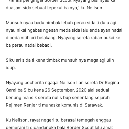
“Nitihka pengingat Border Scout Nyayang bisi nyau ka
dua jam sida sebuat tepekul ba nya,” ku Neilson.
Munsuh nyau badu nimbak lebuh perau sida ti dulu agi
nyau nikal ngabas ngesah meda sida lalu enda ayan nadai
dipeda nitih ari belakang. Nyayang sereta raban bukai ke
ba perau nadai bebadi.
Siku ari sida ti kena timbak munsuh nya mega agi ulih
idup.
Nyayang becherita ngagai Neilson Ilan sereta Dr Regina
Garai ba Sibu kena 26 September, 2020 alai seduai
benung mansik sereta nulis bup senentang sejarah
Rejimen Renjer ti munaska komunis di Sarawak.
Ku Neilson, rayat negeri tu berasai temegah enggau
pemerani ti dipandangka bala Border Scout lalu amat