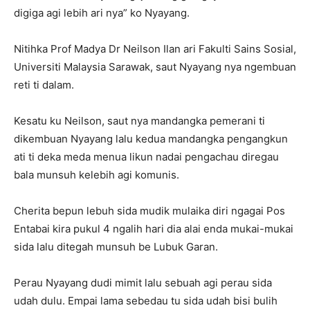
digiga agi lebih ari nya” ko Nyayang.
Nitihka Prof Madya Dr Neilson Ilan ari Fakulti Sains Sosial,
Universiti Malaysia Sarawak, saut Nyayang nya ngembuan
reti ti dalam.
Kesatu ku Neilson, saut nya mandangka pemerani ti
dikembuan Nyayang lalu kedua mandangka pengangkun
ati ti deka meda menua likun nadai pengachau diregau
bala munsuh kelebih agi komunis.
Cherita bepun lebuh sida mudik mulaika diri ngagai Pos
Entabai kira pukul 4 ngalih hari dia alai enda mukai-mukai
sida lalu ditegah munsuh be Lubuk Garan.
Perau Nyayang dudi mimit lalu sebuah agi perau sida
udah dulu. Empai lama sebedau tu sida udah bisi bulih