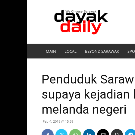
DayakDaily
MAIN
LOCAL
BEYOND SARAWAK
SPO
Penduduk Sarawa
supaya kejadian b
melanda negeri
Feb 4, 2018 @ 15:59