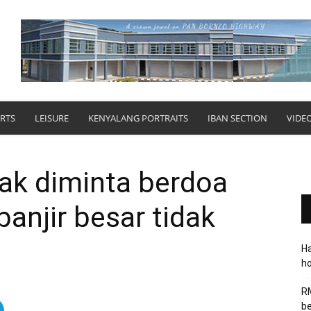
RTS
LEISURE
KENYALANG PORTRAITS
IBAN SECTION
VIDE
k diminta berdoa
anjir besar tidak
Ha
ho
RM
be