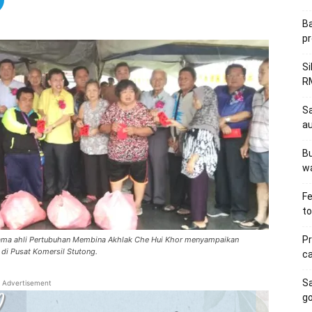
Ba
pr
Si
RM
Sa
au
Bu
wa
Fe
to
Pr
rsama ahli Pertubuhan Membina Akhlak Che Hui Khor menyampaikan
i Pusat Komersil Stutong.
ca
S
Advertisement
go