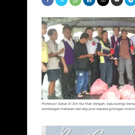
Professor Datuk Dr Sim Kui Hian (tengah, baju kuning) be
sumbangan makanan dan ang pow kepada golongan miskin d