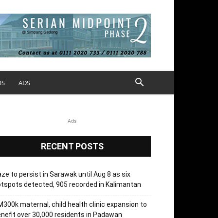
OS
ADS
Ads
RECENT POSTS
ze to persist in Sarawak until Aug 8 as six
tspots detected, 905 recorded in Kalimantan
300k maternal, child health clinic expansion to
nefit over 30,000 residents in Padawan