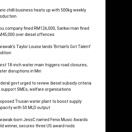
rio chilli business heats up with 500kg weekly
oduction
bu company fined RM126,000, Sarikei man fined
45,000 over diesel offences
rawak’s Taylor Louise lands ‘Britain’s Got Talent’
dition
rst 18-inch water main triggers road closures,
ter disruptions in Miri
deral govt urged to review diesel subsidy criteria
 support SMEs, welfare organisations
oposed Trusan water plant to boost supply
pacity with 50 MLD output
arawak-born JessC named Fenix Music Awards
ld winner, secures three US award nods