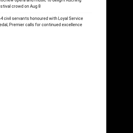
ochew opera and music to delight Kuching
stival crowd on Aug 8
4 civil servants honoured with Loyal Service
dal, Premier calls for continued excellence