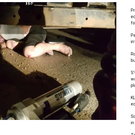
Pr
e
fo
Pe
in
Ro
bu
S’
wa
p
KL
ec
Si
in