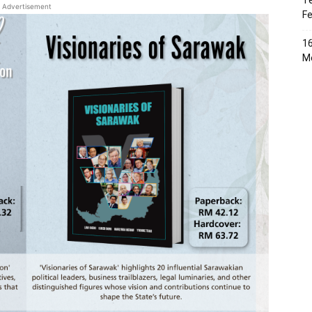
Te
Advertisement
Fe
16
Me