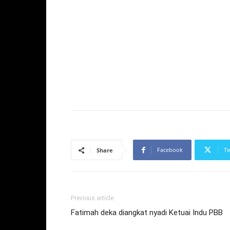
Facebook
Tw
Share
Previous article
Fatimah deka diangkat nyadi Ketuai Indu PBB