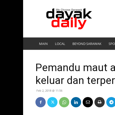
DayakDaily
MAIN
LOCAL
BEYOND SARAWAK
SPO
Pemandu maut a
keluar dan terpe
Feb 2, 2018 @ 11:56