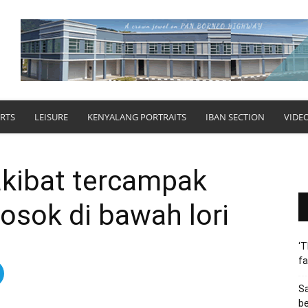
RTS
LEISURE
KENYALANG PORTRAITS
IBAN SECTION
VIDE
kibat tercampak
rosok di bawah lori
‘T
fa
S
b