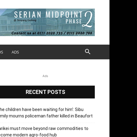
OS
ADS
Ads
RECENT POSTS
he children have been waiting for him’: Sibu
mily mourns policeman father killed in Beaufort
arikei must move beyond raw commodities to
ecome modern agro-food hub