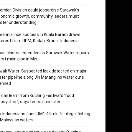
emier: Division could jeopardise Sarawak’s
conomic growth, community leaders must
ster understanding
rennial rice success in Kuala Baram draws
terest from UPM, Kedah, Brunei, Indonesia
ad closure extended as Sarawak Water repairs
rst main pipe in Miri
wak Water: Suspected leak detected on major
ter pipeline along Jln Matang, no water cuts
lanned
 can learn from Kuching Festival’s ‘food
osystem’, says federal minister
x Indonesians fined RM1.44 mln for illegal fishing
 Malaysian waters