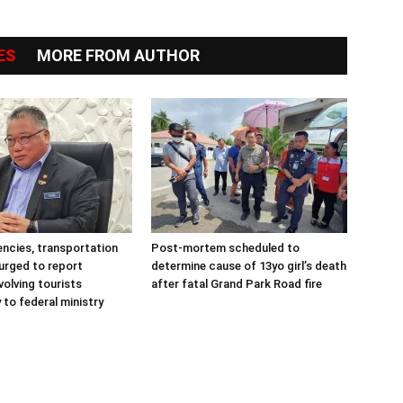
ES
MORE FROM AUTHOR
ncies, transportation
Post-mortem scheduled to
urged to report
determine cause of 13yo girl’s death
volving tourists
after fatal Grand Park Road fire
 to federal ministry