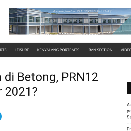
RTS
LEISURE
KENYALANG PORTRAITS
IBAN SECTION
VIDE
 di Betong, PRN12
r 2021?
Ac
pa
S
Pr