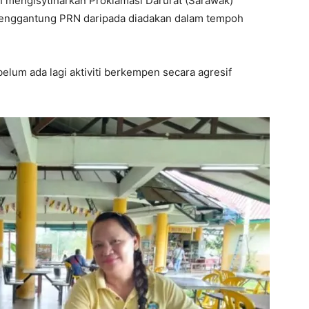
 mengisytiharkan Proklamasi Darurat (Sarawak)
menggantung PRN daripada diadakan dalam tempoh
belum ada lagi aktiviti berkempen secara agresif