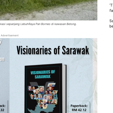
‘T
fa
S
lokasi sepanjang LebuhRaya Pan Borneo di kawasan Betong.
b
Advertisement