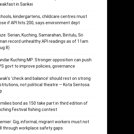
eakfast in Sarikei
hools, kindergartens, childcare centres must
ose if API hits 200, says environment dept
ze: Serian, Kuching, Samarahan, Bintulu, Sri
an record unhealthy API readings as of 11am
ug 8)
ndar Kuching MP: Stronger opposition can push
S govt to improve policies, governance
wak’s ‘check and balance’ should rest on strong
stitutions, not political theatre — Kota Sentosa
p
milies bond as 150 take part in third edition of
ching Festival fishing contest
emier: Gig, informal, migrant workers must not
ll through workplace safety gaps