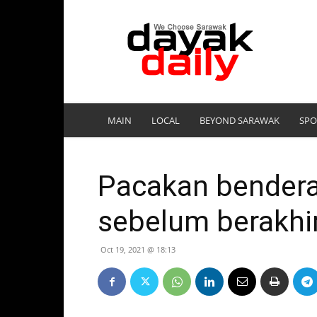
DayakDaily
MAIN
LOCAL
BEYOND SARAWAK
SPO
Pacakan bendera
sebelum berakhi
Oct 19, 2021 @ 18:13