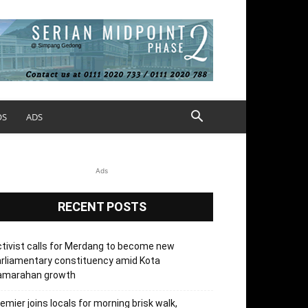
OS
ADS
Ads
RECENT POSTS
tivist calls for Merdang to become new
rliamentary constituency amid Kota
amarahan growth
emier joins locals for morning brisk walk,