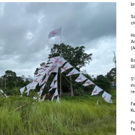
br
Sc
cl
Ha
Am
(A
Ba
GP
S’
in
re
Fa
Ku
Pr
fa