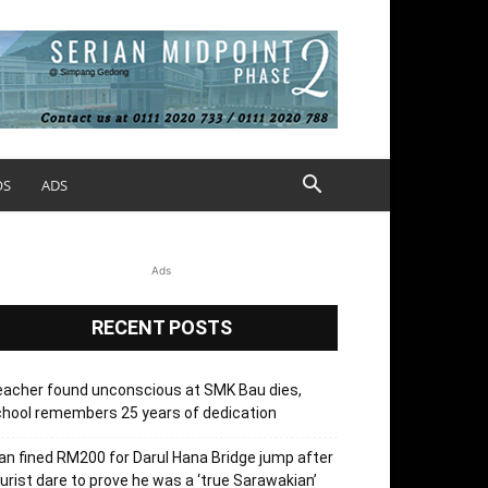
OS
ADS
Ads
RECENT POSTS
acher found unconscious at SMK Bau dies,
hool remembers 25 years of dedication
n fined RM200 for Darul Hana Bridge jump after
urist dare to prove he was a ‘true Sarawakian’