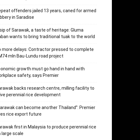
peat offenders jailed 13 years, caned for armed
bbery in Saradise
sip of Sarawak, a taste of heritage: Gluma
ban wants to bring traditional tuak to the world
 more delays: Contractor pressed to complete
74 mln Bau-Lundu road project
onomic growth must go hand in hand with
rkplace safety, says Premier
rawak backs research centre, milling facility to
ive perennial rice development
arawak can become another Thailand”: Premier
es rice export future
rawak first in Malaysia to produce perennial rice
 large scale