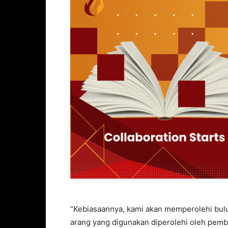
“Kebiasaannya, kami akan memperolehi bul
arang yang digunakan diperolehi oleh pemb