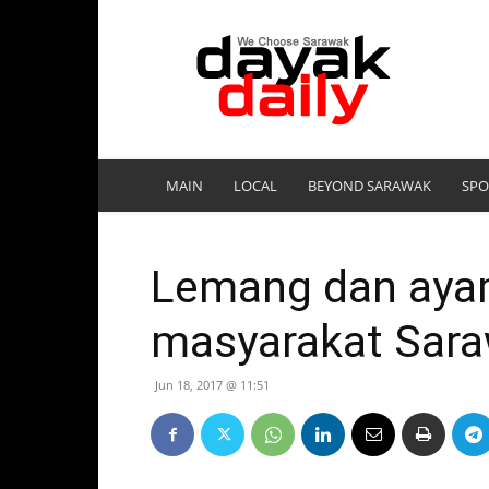
DayakDaily
MAIN
LOCAL
BEYOND SARAWAK
SPO
Lemang dan aya
masyarakat Sar
Jun 18, 2017 @ 11:51