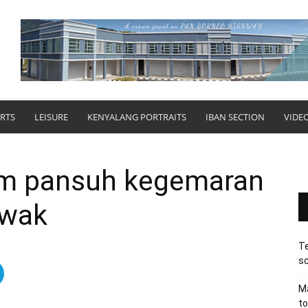
RTS
LEISURE
KENYALANG PORTRAITS
IBAN SECTION
VIDE
m pansuh kegemaran
awak
Te
sc
Ma
to