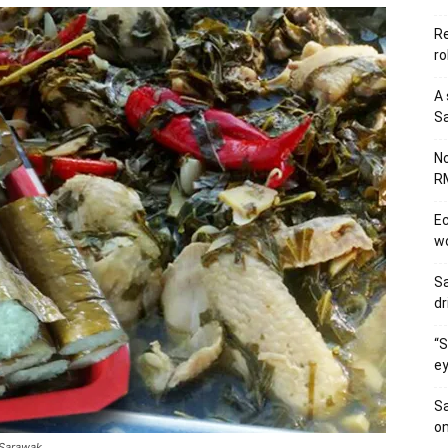
Re
ro
A 
Sa
No
RM
Ec
wo
Sa
dr
“S
ey
Sa
on
Sarawak.