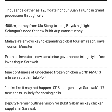
Thousands gather as 120 floats honour Guan Ti Kung in grand
procession through city
400km journey from Ulu Siong to Long Beyak highlights
Selangau’s need for new Bukit Arip constituency
Malaysia’s envoys key to expanding global tourism reach, says
Tourism Minister
Premier: Investors now scrutinise governance, integrity before
investing in Sarawak
Nine containers of undeclared frozen chicken worth RM4.13
mln seized at Bintulu Port
‘Looks like it may not happen’: GPS sec-gen says Sarawak’s 17
new seats unlikely for coming polls
Deputy Premier outlines vision for Bukit Saban as key chicken
supplier in Sarawak