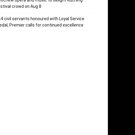
ochew opera and music to delight Kuching
stival crowd on Aug 8
4 civil servants honoured with Loyal Service
dal, Premier calls for continued excellence