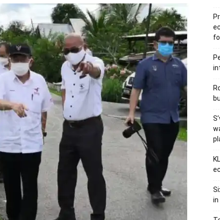
Pr
e
fo
Pe
in
Ro
bu
S’
wa
p
KL
ec
Si
in