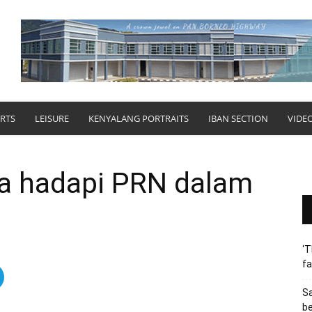
RTS
LEISURE
KENYALANG PORTRAITS
IBAN SECTION
VIDE
ga hadapi PRN dalam
‘T
fa
S
b