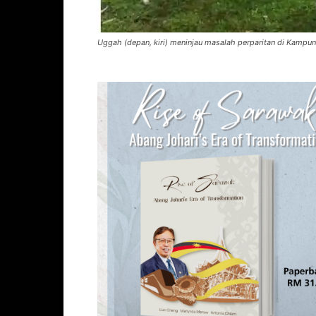
Uggah (depan, kiri) meninjau masalah perparitan di Kampu