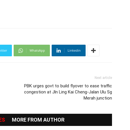
itter
WhatsApp
Linkedin
Next article
PBK urges govt to build flyover to ease traffic
congestion at Jln Ling Kai Cheng-Jalan Ulu Sg
Merah junction
ES
MORE FROM AUTHOR