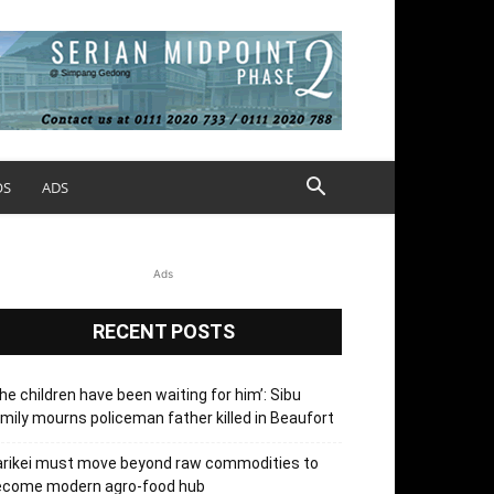
OS
ADS
Ads
RECENT POSTS
he children have been waiting for him’: Sibu
mily mourns policeman father killed in Beaufort
arikei must move beyond raw commodities to
ecome modern agro-food hub