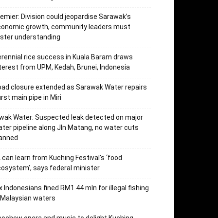
emier: Division could jeopardise Sarawak’s
conomic growth, community leaders must
ster understanding
rennial rice success in Kuala Baram draws
terest from UPM, Kedah, Brunei, Indonesia
ad closure extended as Sarawak Water repairs
rst main pipe in Miri
wak Water: Suspected leak detected on major
ter pipeline along Jln Matang, no water cuts
lanned
 can learn from Kuching Festival’s ‘food
osystem’, says federal minister
x Indonesians fined RM1.44 mln for illegal fishing
 Malaysian waters