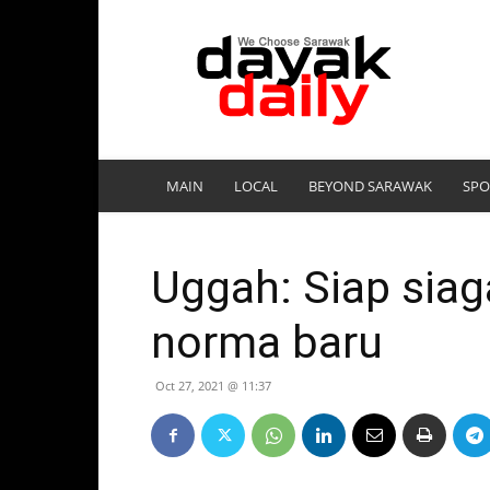
DayakDaily
MAIN
LOCAL
BEYOND SARAWAK
SPO
Uggah: Siap sia
norma baru
Oct 27, 2021 @ 11:37