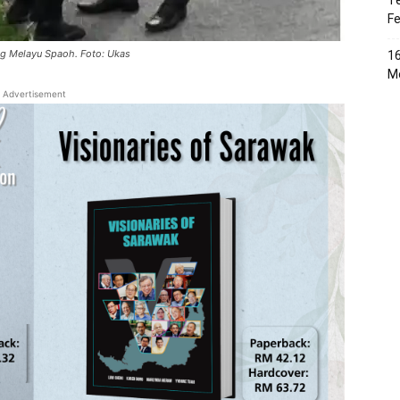
Te
Fe
ng Melayu Spaoh. Foto: Ukas
16
Me
Advertisement