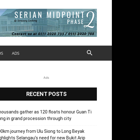
OS
ADS
Ads
RECENT POSTS
ousands gather as 120 floats honour Guan Ti
ng in grand procession through city
0km journey from Ulu Siong to Long Beyak
ghlights Selangau’s need for new Bukit Arip