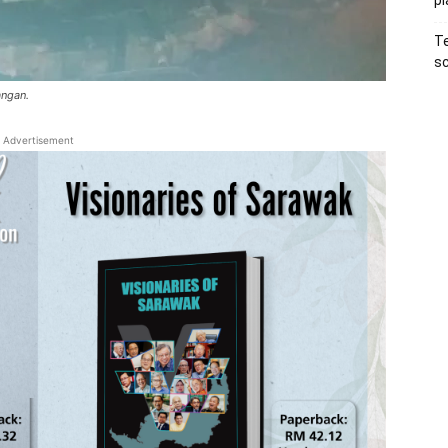
pl
Te
sc
angan.
Advertisement