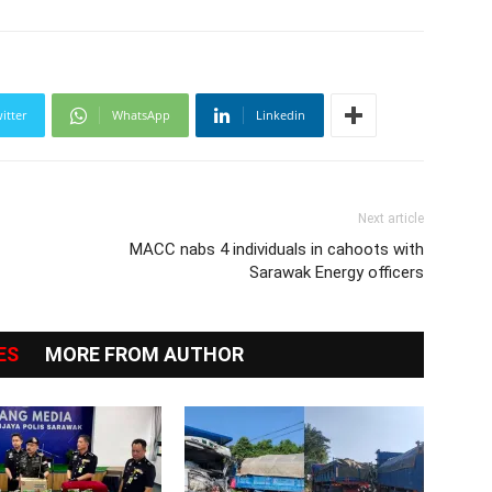
itter
WhatsApp
Linkedin
Next article
MACC nabs 4 individuals in cahoots with
Sarawak Energy officers
ES
MORE FROM AUTHOR