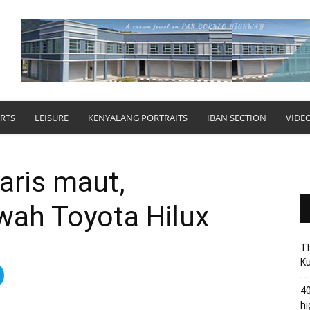
RTS
LEISURE
KENYALANG PORTRAITS
IBAN SECTION
VIDE
aris maut,
wah Toyota Hilux
Th
Ku
40
hi