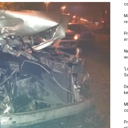
c
Ma
re
Pr
in
Ni
wo
‘L
Sa
De
ke
MB
co
P