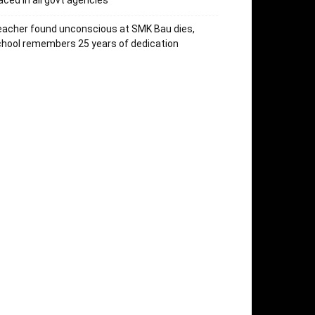
aced in all govt agencies
acher found unconscious at SMK Bau dies,
hool remembers 25 years of dedication