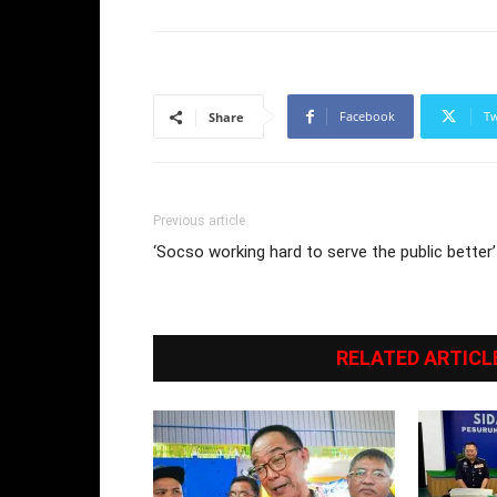
Facebook
Tw
Share
Previous article
‘Socso working hard to serve the public better’
RELATED ARTICL