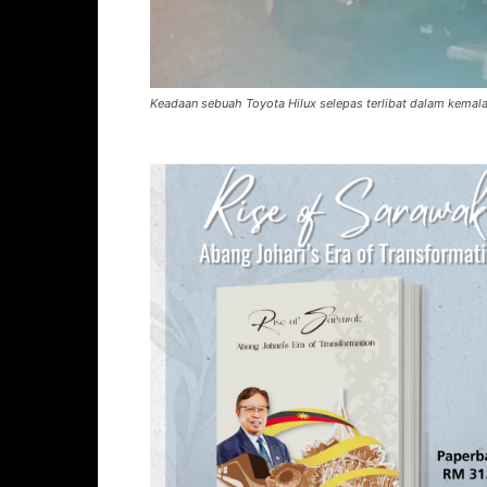
Keadaan sebuah Toyota Hilux selepas terlibat dalam kemal