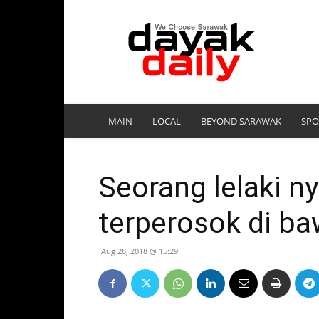
DayakDaily
MAIN
LOCAL
BEYOND SARAWAK
SPO
Seorang lelaki ny
terperosok di ba
Aug 28, 2018 @ 15:29