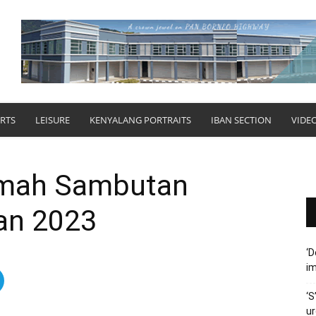
RTS
LEISURE
KENYALANG PORTRAITS
IBAN SECTION
VIDE
umah Sambutan
an 2023
‘D
im
‘S
ur