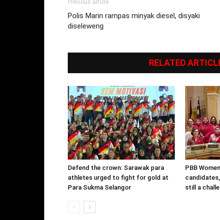
Previous article
Polis Marin rampas minyak diesel, disyaki
diseleweng
RELATED ARTICL
Defend the crown: Sarawak para
PBB Women i
athletes urged to fight for gold at
candidates,
Para Sukma Selangor
still a chall