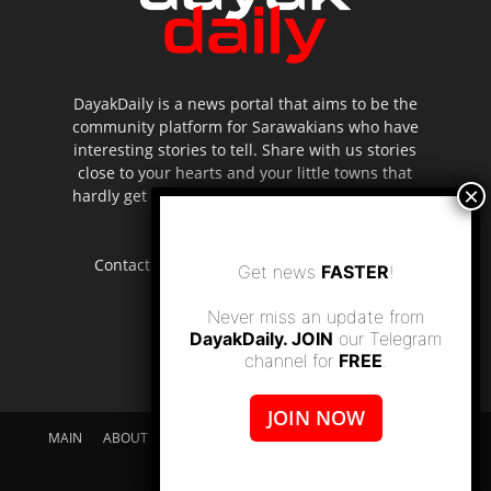
DayakDaily is a news portal that aims to be the
community platform for Sarawakians who have
interesting stories to tell. Share with us stories
close to your hearts and your little towns that
hardly get to be highlighted in the mainstream
media.
Contact us:
editor.dayakdaily@gmail.com
Get news
FASTER
!
Never miss an update from
DayakDaily. JOIN
our Telegram
channel for
FREE
.
JOIN NOW
MAIN
ABOUT US
SUPPORT DAYAKDAILY
DISCLAIMER
CONTACT US