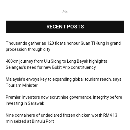
Ads
RECENT POSTS
Thousands gather as 120 floats honour Guan Ti Kung in grand
procession through city
400km journey from Ulu Siong to Long Beyak highlights
Selangau’s need for new Bukit Arip constituency
Malaysia’s envoys key to expanding global tourism reach, says
Tourism Minister
Premier: Investors now scrutinise governance, integrity before
investing in Sarawak
Nine containers of undeclared frozen chicken worth RM4.13
mln seized at Bintulu Port