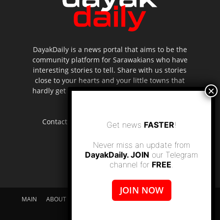
DayakDaily is a news portal that aims to be the
community platform for Sarawakians who have
interesting stories to tell. Share with us stories
close to your hearts and your little towns that
hardly get to be highlighted in the mainstream
media.
Contact us:
editor.dayakdaily@gmail.com
Get news
FASTER
!
Never miss an update from
DayakDaily. JOIN
our Telegram
channel for
FREE
.
JOIN NOW
MAIN
ABOUT US
SUPPORT DAYAKDAILY
DISCLAIMER
CONTACT US