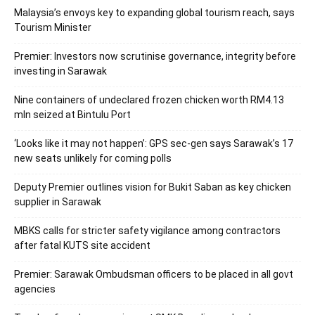
Malaysia’s envoys key to expanding global tourism reach, says
Tourism Minister
Premier: Investors now scrutinise governance, integrity before
investing in Sarawak
Nine containers of undeclared frozen chicken worth RM4.13
mln seized at Bintulu Port
‘Looks like it may not happen’: GPS sec-gen says Sarawak’s 17
new seats unlikely for coming polls
Deputy Premier outlines vision for Bukit Saban as key chicken
supplier in Sarawak
MBKS calls for stricter safety vigilance among contractors
after fatal KUTS site accident
Premier: Sarawak Ombudsman officers to be placed in all govt
agencies