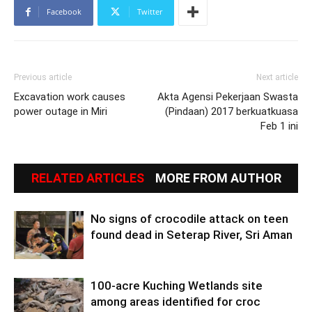
Facebook
Twitter
Previous article
Next article
Excavation work causes
Akta Agensi Pekerjaan Swasta
power outage in Miri
(Pindaan) 2017 berkuatkuasa
Feb 1 ini
RELATED ARTICLES
MORE FROM AUTHOR
No signs of crocodile attack on teen
found dead in Seterap River, Sri Aman
100-acre Kuching Wetlands site
among areas identified for croc