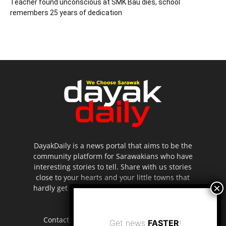
Teacher found unconscious at SMK Bau dies, school
remembers 25 years of dedication
DayakDaily is a news portal that aims to be the
community platform for Sarawakians who have
interesting stories to tell. Share with us stories
close to your hearts and your little towns that
hardly get to be highlighted in the mainstream
media.
Contact us:
editor.dayakdaily@gmail.com
Get news
FASTER
!