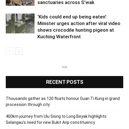
sanctuaries across S’wak
‘Kids could end up being eaten’:
Minister urges action after viral video
shows crocodile hunting pigeon at
Kuching Waterfront
Ads
RECENT POSTS
Thousands gather as 120 floats honour Guan Ti Kung in grand
procession through city
400km journey from Ulu Siong to Long Beyak highlights
Selangau’s need for new Bukit Arip constituency