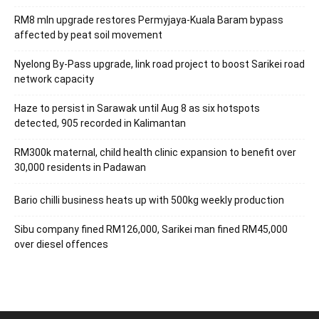
RM8 mln upgrade restores Permyjaya-Kuala Baram bypass
affected by peat soil movement
Nyelong By-Pass upgrade, link road project to boost Sarikei road
network capacity
Haze to persist in Sarawak until Aug 8 as six hotspots
detected, 905 recorded in Kalimantan
RM300k maternal, child health clinic expansion to benefit over
30,000 residents in Padawan
Bario chilli business heats up with 500kg weekly production
Sibu company fined RM126,000, Sarikei man fined RM45,000
over diesel offences