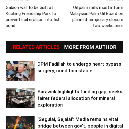
Gabion wall to be built at
Oil palm mills must inform
Kuching Friendship Park to
Malaysian Palm Oil Board on
prevent soil erosion into fish
planned temporary closure
pond
two weeks prior
RELATED ARTICLES
MORE FROM AUTHOR
DPM Fadillah to undergo heart bypass
surgery, condition stable
Sarawak highlights funding gap, seeks
fairer federal allocation for mineral
exploration
‘Segulai, Sejalai’: Media remains vital
bridge between gov’t, people in digital