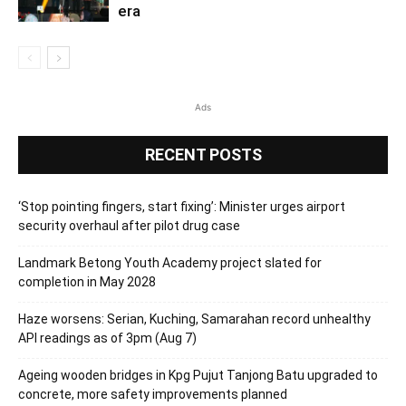
era
Ads
RECENT POSTS
‘Stop pointing fingers, start fixing’: Minister urges airport
security overhaul after pilot drug case
Landmark Betong Youth Academy project slated for
completion in May 2028
Haze worsens: Serian, Kuching, Samarahan record unhealthy
API readings as of 3pm (Aug 7)
Ageing wooden bridges in Kpg Pujut Tanjong Batu upgraded to
concrete, more safety improvements planned