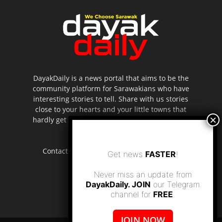
DayakDaily is a news portal that aims to be the
community platform for Sarawakians who have
interesting stories to tell. Share with us stories
close to your hearts and your little towns that
hardly get to be highlighted in the mainstream
media.
Contact us:
editor.dayakdaily@gmail.com
Get news
FASTER
!
Never miss an update from
DayakDaily. JOIN
our Telegram
channel for
FREE
.
JOIN NOW