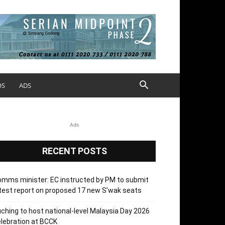
OS
ADS
Ads
RECENT POSTS
mms minister: EC instructed by PM to submit
test report on proposed 17 new S’wak seats
ching to host national-level Malaysia Day 2026
lebration at BCCK