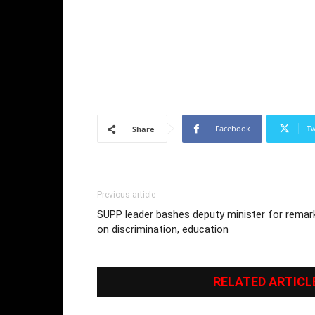
Facebook
Tw
Share
Previous article
SUPP leader bashes deputy minister for remar
on discrimination, education
RELATED ARTICL