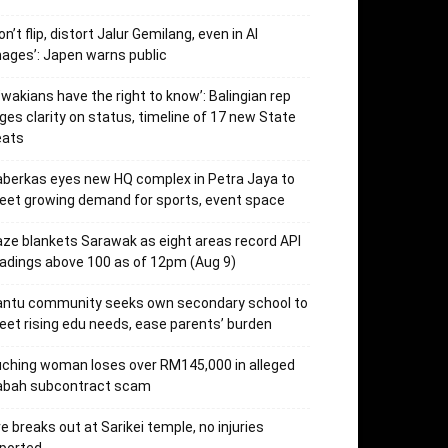
on’t flip, distort Jalur Gemilang, even in AI
ages’: Japen warns public
’wakians have the right to know’: Balingian rep
ges clarity on status, timeline of 17 new State
eats
berkas eyes new HQ complex in Petra Jaya to
et growing demand for sports, event space
ze blankets Sarawak as eight areas record API
adings above 100 as of 12pm (Aug 9)
antu community seeks own secondary school to
et rising edu needs, ease parents’ burden
ching woman loses over RM145,000 in alleged
abah subcontract scam
re breaks out at Sarikei temple, no injuries