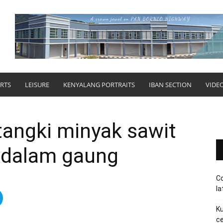
RTS
LEISURE
KENYALANG PORTRAITS
IBAN SECTION
VIDE
 tangki minyak sawit
h dalam gaung
Co
la
Ku
ce