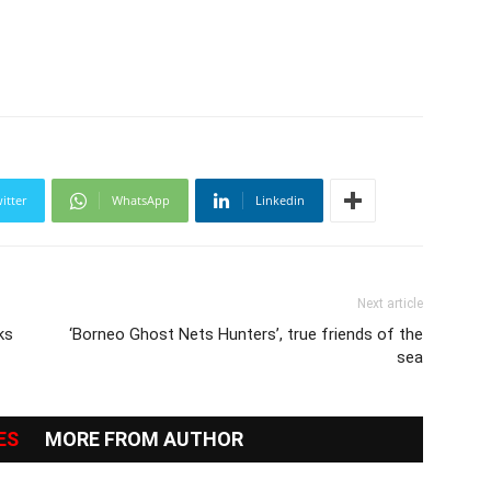
itter
WhatsApp
Linkedin
Next article
ks
‘Borneo Ghost Nets Hunters’, true friends of the
sea
ES
MORE FROM AUTHOR