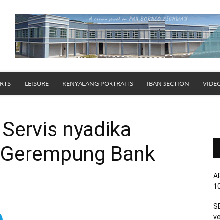
RTS
LEISURE
KENYALANG PORTRAITS
IBAN SECTION
VIDE
Servis nyadika
n Gerempung Bank
AP
1
SE
ve