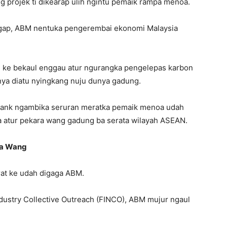
ung projek ti dikearap ulih ngintu pemaik rampa menoa.
tegap, ABM nentuka pengerembai ekonomi Malaysia
ke bekaul enggau atur ngurangka pengelepas karbon
unya diatu nyingkang nuju dunya gadung.
bank ngambika seruran meratka pemaik menoa udah
a atur pekara wang gadung ba serata wilayah ASEAN.
ra Wang
erat ke udah digaga ABM.
Industry Collective Outreach (FINCO), ABM mujur ngaul