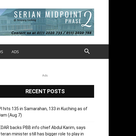
OS
ADS
Ads
RECENT POSTS
I hits 135 in Samarahan, 133 in Kuching as of
0am (Aug 7)
DAR backs PBB info chief Abdul Karim, says
teran minister still has bigger role to play in