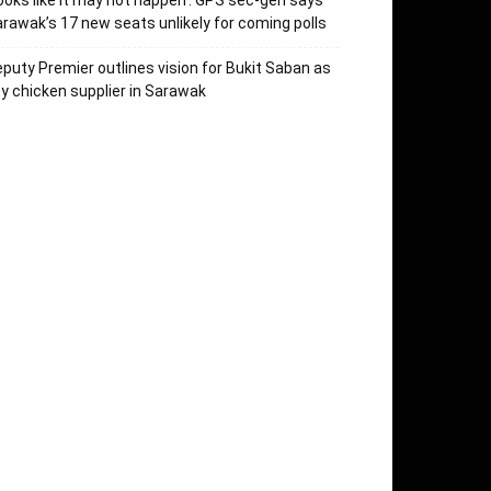
ooks like it may not happen’: GPS sec-gen says
rawak’s 17 new seats unlikely for coming polls
puty Premier outlines vision for Bukit Saban as
y chicken supplier in Sarawak