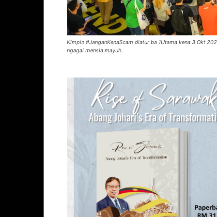
Kimpin #JanganKenaScam diatur ba 1Utama kena 3 Okt 2024
ngagai mensia mayuh.