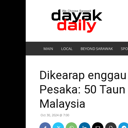
DayakDaily
MAIN
LOCAL
BEYOND SARAWAK
SPO
Dikearap enggau 
Pesaka: 50 Tau
Malaysia
Oct 30, 2024 @ 7:00