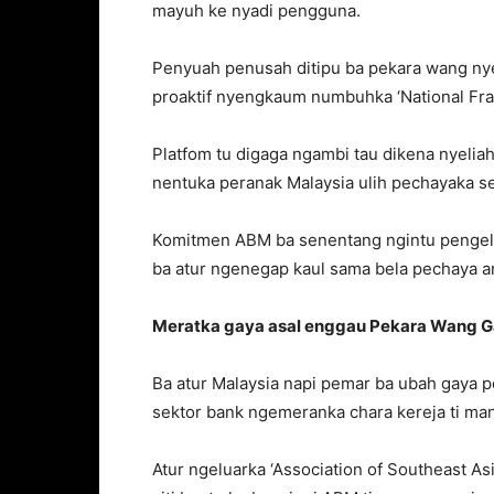
mayuh ke nyadi pengguna.
Penyuah penusah ditipu ba pekara wang ny
proaktif nyengkaum numbuhka ‘National Frau
Platfom tu digaga ngambi tau dikena nyeliah
nentuka peranak Malaysia ulih pechayaka serv
Komitmen ABM ba senentang ngintu penge
ba atur ngenegap kaul sama bela pechaya a
Meratka gaya asal enggau Pekara Wang 
Ba atur Malaysia napi pemar ba ubah gaya
sektor bank ngemeranka chara kereja ti ma
Atur ngeluarka ‘Association of Southeast As