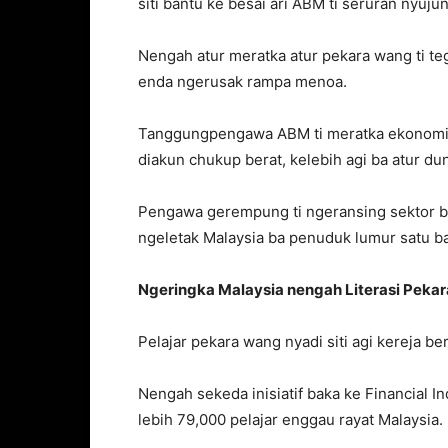
siti bantu ke besai ari ABM ti seruran nyuj
Nengah atur meratka atur pekara wang ti 
enda ngerusak rampa menoa.
Tanggungpengawa ABM ti meratka ekonomi 
diakun chukup berat, kelebih agi ba atur d
Pengawa gerempung ti ngeransing sektor 
ngeletak Malaysia ba penuduk lumur satu b
Ngeringka Malaysia nengah Literasi Peka
Pelajar pekara wang nyadi siti agi kereja b
Nengah sekeda inisiatif baka ke Financial 
lebih 79,000 pelajar enggau rayat Malaysia.