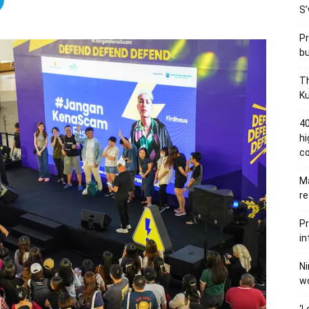
S’
Pr
bu
Th
Ku
40
hi
c
Ma
re
Pr
in
Ni
wo