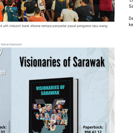
‘L
Sa
De
ke
 ulih industri bank dikena nempa penyedar pasal pengawa nipu wang
Advertisement