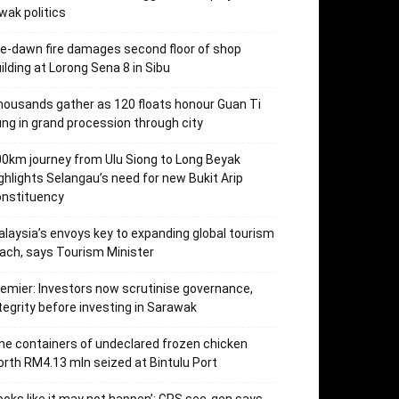
wak politics
e-dawn fire damages second floor of shop
ilding at Lorong Sena 8 in Sibu
ousands gather as 120 floats honour Guan Ti
ng in grand procession through city
0km journey from Ulu Siong to Long Beyak
ghlights Selangau’s need for new Bukit Arip
onstituency
laysia’s envoys key to expanding global tourism
ach, says Tourism Minister
emier: Investors now scrutinise governance,
tegrity before investing in Sarawak
ne containers of undeclared frozen chicken
rth RM4.13 mln seized at Bintulu Port