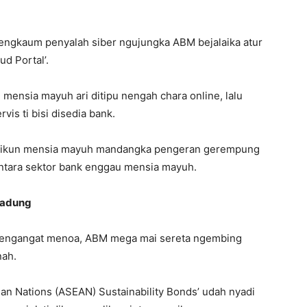
engkaum penyalah siber ngujungka ABM bejalaika atur
d Portal’.
 mensia mayuh ari ditipu nengah chara online, lalu
is ti bisi disedia bank.
likun mensia mayuh mandangka pengeran gerempung
ntara sektor bank enggau mensia mayuh.
Gadung
 pengangat menoa, ABM mega mai sereta ngembing
nah.
ian Nations (ASEAN) Sustainability Bonds’ udah nyadi