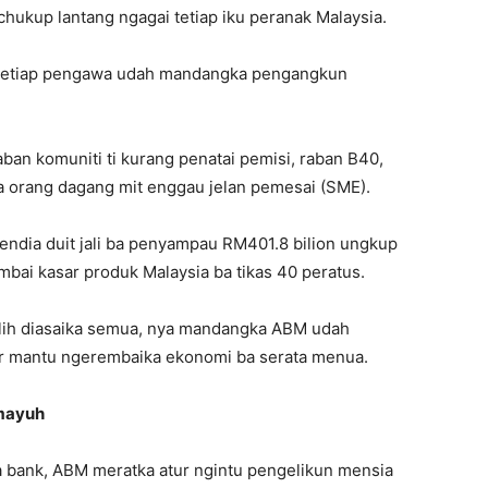
hukup lantang ngagai tetiap iku peranak Malaysia.
 tetiap pengawa udah mandangka pengangkun
n komuniti ti kurang penatai pemisi, raban B40,
a orang dagang mit enggau jelan pemesai (SME).
ndia duit jali ba penyampau RM401.8 bilion ungkup
bai kasar produk Malaysia ba tikas 40 peratus.
ulih diasaika semua, nya mandangka ABM udah
jur mantu ngerembaika ekonomi ba serata menua.
 mayuh
wa bank, ABM meratka atur ngintu pengelikun mensia