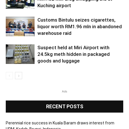
Kuching airport
Customs Bintulu seizes cigarettes,
liquor worth RM1.96 mln in abandoned
warehouse raid
Suspect held at Miri Airport with
24.5kg meth hidden in packaged
goods and luggage
Ads
RECENT POSTS
Perennial rice success in Kuala Baram draws interest from
UPM, Kedah, Brunei, Indonesia