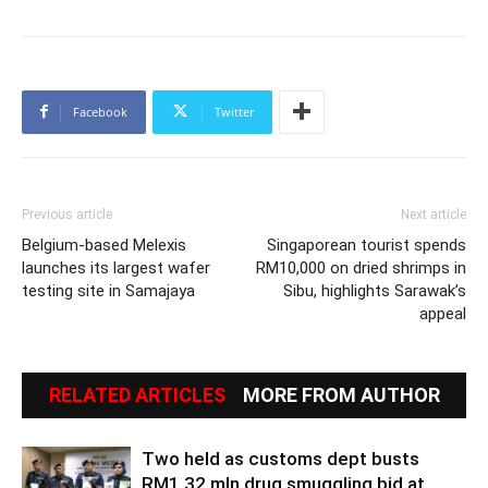
Facebook
Twitter
Previous article
Next article
Belgium-based Melexis
Singaporean tourist spends
launches its largest wafer
RM10,000 on dried shrimps in
testing site in Samajaya
Sibu, highlights Sarawak’s
appeal
RELATED ARTICLES
MORE FROM AUTHOR
Two held as customs dept busts
RM1.32 mln drug smuggling bid at