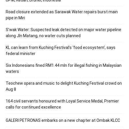
Road closure extended as Sarawak Water repairs burst main
pipe in Miri
S’wak Water: Suspected leak detected on major water pipeline
along Jln Matang, no water cuts planned
KL can learn from Kuching Festival’s ‘food ecosystem’, says
federal minister
Six Indonesians fined RM1.44 mln for illegal fishing in Malaysian
waters
Teochew opera and music to delight Kuching Festival crowd on
Aug 8
164 civil servants honoured with Loyal Service Medal, Premier
calls for continued excellence
GALERI PETRONAS embarks on a new chapter at Ombak KLCC