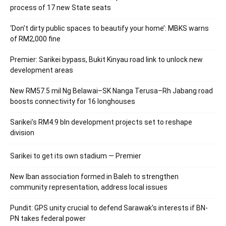
process of 17 new State seats
‘Don’t dirty public spaces to beautify your home’: MBKS warns
of RM2,000 fine
Premier: Sarikei bypass, Bukit Kinyau road link to unlock new
development areas
New RM57.5 mil Ng Belawai–SK Nanga Terusa–Rh Jabang road
boosts connectivity for 16 longhouses
Sarikei’s RM4.9 bln development projects set to reshape
division
Sarikei to get its own stadium — Premier
New Iban association formed in Baleh to strengthen
community representation, address local issues
Pundit: GPS unity crucial to defend Sarawak’s interests if BN-
PN takes federal power